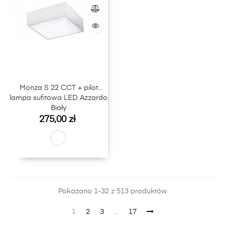
Monza S 22 CCT + pilot
lampa sufitowa LED Azzardo
Biały
Cena
275,00 zł
Pokazano 1-32 z 513 produktów
1
2
3
…
17