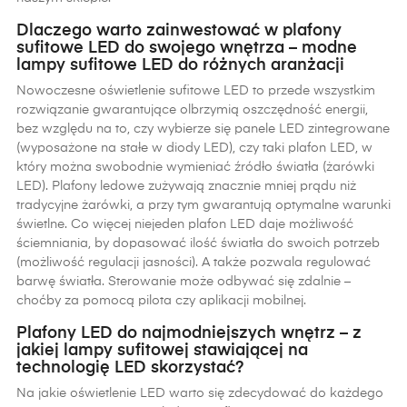
Dlaczego warto zainwestować w plafony
sufitowe LED do swojego wnętrza – modne
lampy sufitowe LED do różnych aranżacji
Nowoczesne oświetlenie sufitowe LED to przede wszystkim
rozwiązanie gwarantujące olbrzymią oszczędność energii,
bez względu na to, czy wybierze się panele LED zintegrowane
(wyposażone na stałe w diody LED), czy taki plafon LED, w
który można swobodnie wymieniać źródło światła (żarówki
LED). Plafony ledowe zużywają znacznie mniej prądu niż
tradycyjne żarówki, a przy tym gwarantują optymalne warunki
świetlne. Co więcej niejeden plafon LED daje możliwość
ściemniania, by dopasować ilość światła do swoich potrzeb
(możliwość regulacji jasności). A także pozwala regulować
barwę światła. Sterowanie może odbywać się zdalnie –
choćby za pomocą pilota czy aplikacji mobilnej.
Plafony LED do najmodniejszych wnętrz – z
jakiej lampy sufitowej stawiającej na
technologię LED skorzystać?
Na jakie oświetlenie LED warto się zdecydować do każdego