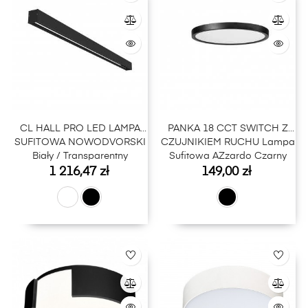
CL HALL PRO LED LAMPA
PANKA 18 CCT SWITCH Z
SUFITOWA NOWODVORSKI
CZUJNIKIEM RUCHU Lampa
Biały / Transparentny
Sufitowa AZzardo Czarny
Cena
Cena
1 216,47 zł
149,00 zł