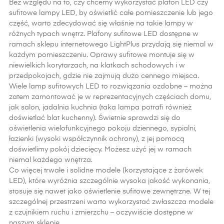
Bez względu na to, czy chcemy wykorzystać plafon LED czy
sufitowe lampy LED, by oświetlić całe pomieszczenie lub jego
część, warto zdecydować się właśnie na takie lampy w
różnych typach wnętrz. Plafony sufitowe LED dostępne w
ramach sklepu internetowego LightPlus przydają się niemal w
każdym pomieszczeniu. Oprawy sufitowe montuje się w
niewielkich korytarzach, na klatkach schodowych i w
przedpokojach, gdzie nie zajmują dużo cennego miejsca.
Wiele lamp sufitowych LED to rozwiązania ozdobne – można
zatem zamontować je w reprezentacyjnych częściach domu,
jak salon, jadalnia kuchnia (taka lampa potrafi również
doświetlać blat kuchenny). Świetnie sprawdzi się do
oświetlenia wielofunkcyjnego pokoju dziennego, sypialni,
łazienki (wysoki współczynnik ochrony), z jej pomocą
doświetlimy pokój dziecięcy. Możesz użyć jej w ramach
niemal każdego wnętrza.
Co więcej trwałe i solidne modele (korzystające z żarówek
LED), które wyróżnia szczególnie wysoka jakość wykonania,
stosuje się nawet jako oświetlenie sufitowe zewnętrzne. W tej
szczególnej przestrzeni warto wykorzystać zwłaszcza modele
z czujnikiem ruchu i zmierzchu – oczywiście dostępne w
naszym sklepie.