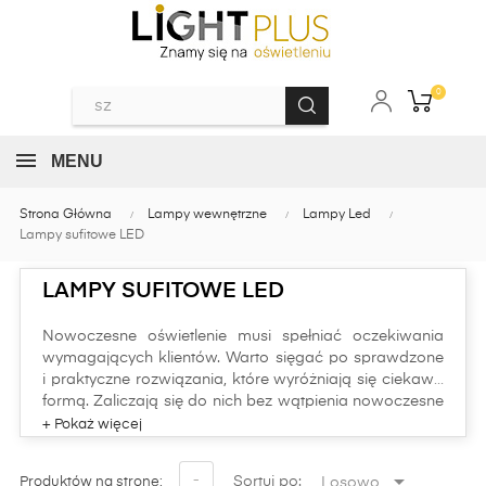
0
MENU
Strona Główna
Lampy wewnętrzne
Lampy Led
Lampy sufitowe LED
LAMPY SUFITOWE LED
Nowoczesne oświetlenie musi spełniać oczekiwania
wymagających klientów. Warto sięgać po sprawdzone
i praktyczne rozwiązania, które wyróżniają się ciekawą
formą. Zaliczają się do nich bez wątpienia nowoczesne
lampy sufitowe LED.
Szeroki wybór opraw typu plafon ze źródłami światła
LED lub nowoczesne lampy sufitowe LED, które

-
Sortuj po:
Losowo
Produktów na stronę: