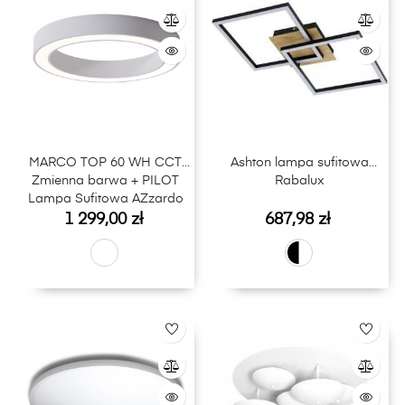
MARCO TOP 60 WH CCT
Ashton lampa sufitowa
Zmienna barwa + PILOT
Rabalux
Lampa Sufitowa AZzardo
Cena
Cena
Biały / Biały
1 299,00 zł
687,98 zł