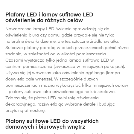
Plafony LED i lampy sufitowe LED –
oświetlenie do różnych celów
Nowoczesne lampy LED świetnie sprawdzają się do
oświetlenia biura czy domu, gdzie przydaje się nie tylko
naturalne światło dzienne, ale też sztuczne źródła światła.
Sufitowe plafony potrafią w takich przestrzeniach pełnić różne
zadania, w zależności od wielkości pomieszczenia.
Czasami wystarcza tylko jedna lampa sufitowa LED w
centrum pomieszczenia (zwłaszcza w mniejszych pokojach).
Używa się jej wówczas jako oświetlenia ogólnego (lampa
doświetla całe wnętrze). W szczególnie dużych
pomieszczeniach można wykorzystać kilka mniejszych opraw
– plafony sufitowe jako oświetlenie ogólne lub strefowe.
Zdarza się, że plafon LED pełni rolę oświetlenia
dekoracyjnego, rozświetlając wybrane detale i budując
przytulną atmosferę.
Plafony sufitowe LED do wszystkich
domowych i biurowych wnętrz