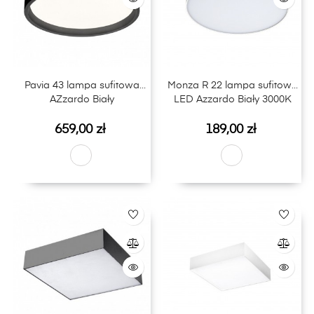
Pavia 43 lampa sufitowa
Monza R 22 lampa sufitowa
AZzardo Biały
LED Azzardo Biały 3000K
Cena
Cena
659,00 zł
189,00 zł