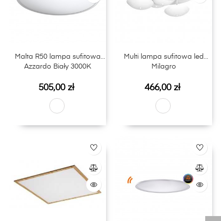
Malta R50 lampa sufitowa
Multi lampa sufitowa led
Azzardo Biały 3000K
Milagro
Cena
Cena
505,00 zł
466,00 zł