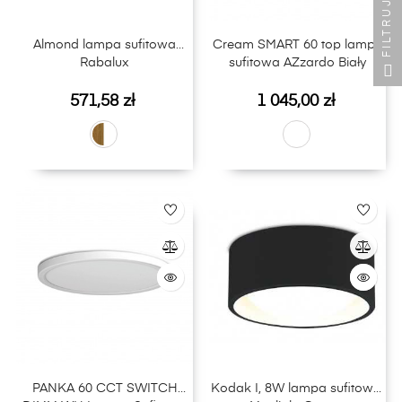
FILTRUJ
Almond lampa sufitowa
Cream SMART 60 top lampa
Rabalux
sufitowa AZzardo Biały
Cena
Cena
571,58 zł
1 045,00 zł
PANKA 60 CCT SWITCH
Kodak I, 8W lampa sufitowa,