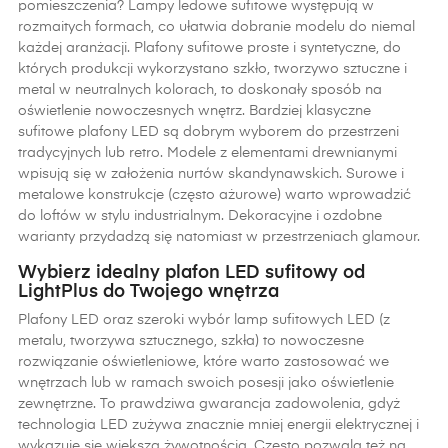
pomieszczenia? Lampy ledowe sufitowe występują w
rozmaitych formach, co ułatwia dobranie modelu do niemal
każdej aranżacji. Plafony sufitowe proste i syntetyczne, do
których produkcji wykorzystano szkło, tworzywo sztuczne i
metal w neutralnych kolorach, to doskonały sposób na
oświetlenie nowoczesnych wnętrz. Bardziej klasyczne
sufitowe plafony LED są dobrym wyborem do przestrzeni
tradycyjnych lub retro. Modele z elementami drewnianymi
wpisują się w założenia nurtów skandynawskich. Surowe i
metalowe konstrukcje (często ażurowe) warto wprowadzić
do loftów w stylu industrialnym. Dekoracyjne i ozdobne
warianty przydadzą się natomiast w przestrzeniach glamour.
Wybierz idealny plafon LED sufitowy od
LightPlus do Twojego wnętrza
Plafony LED oraz szeroki wybór lamp sufitowych LED (z
metalu, tworzywa sztucznego, szkła) to nowoczesne
rozwiązanie oświetleniowe, które warto zastosować we
wnętrzach lub w ramach swoich posesji jako oświetlenie
zewnętrzne. To prawdziwa gwarancja zadowolenia, gdyż
technologia LED zużywa znacznie mniej energii elektrycznej i
wykazuje się większą żywotnością. Często pozwala też na