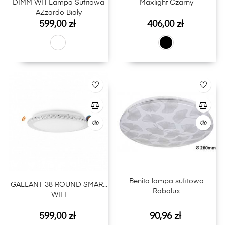
DIMM WH Lampa Sufitowa
Maxlight Czarny
AZzardo Biały
Cena
Cena
599,00 zł
406,00 zł
Benita lampa sufitowa
GALLANT 38 ROUND SMART
Rabalux
WIFI
Cena
Cena
599,00 zł
90,96 zł