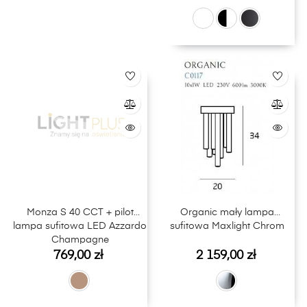
Monza S 40 CCT + pilot
Organic mały lampa
lampa sufitowa LED Azzardo
sufitowa Maxlight Chrom
Champagne
Cena
Cena
769,00 zł
2 159,00 zł