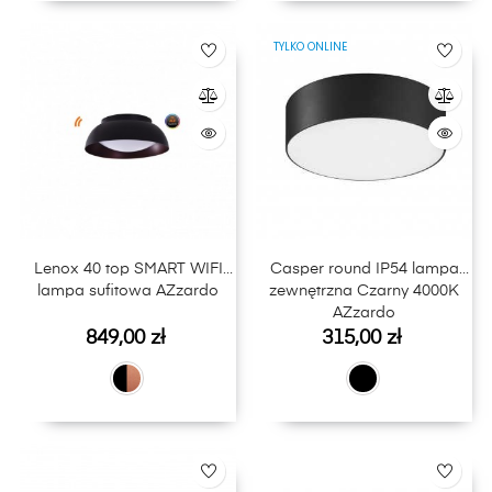
TYLKO ONLINE
Lenox 40 top SMART WIFI
Casper round IP54 lampa
lampa sufitowa AZzardo
zewnętrzna Czarny 4000K
AZzardo
Cena
Cena
849,00 zł
315,00 zł