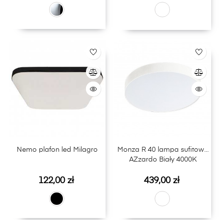
Nemo plafon led Milagro
Monza R 40 lampa sufitowa
AZzardo Biały 4000K
Cena
Cena
122,00 zł
439,00 zł