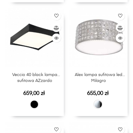
Veccio 40 black lampa
Alex lampa sufitowa led
sufitowa AZzardo
Milagro
Cena
Cena
659,00 zł
655,00 zł