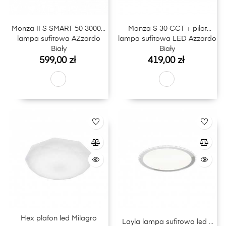
Monza II S SMART 50 3000K
Monza S 30 CCT + pilot
lampa sufitowa AZzardo
lampa sufitowa LED Azzardo
Biały
Biały
Cena
Cena
599,00 zł
419,00 zł
Hex plafon led Milagro
Layla lampa sufitowa led +