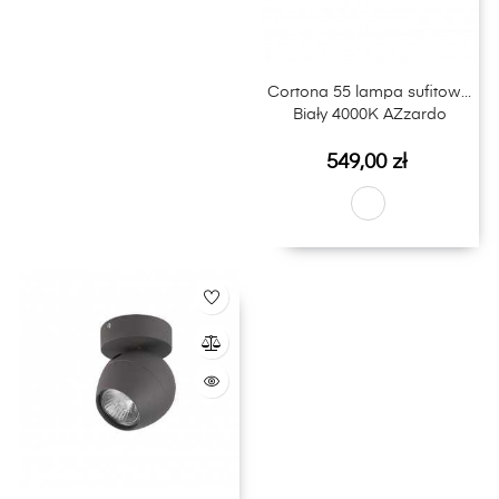
Cortona 55 lampa sufitowa
Biały 4000K AZzardo
Cena
549,00 zł