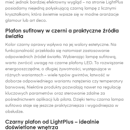
mieć jednak bardziej efektowny wygląd – na stronie LightPlus
posiadamy niejedną połyskującą czarną lampę z licznymi
kryształkami, która świetnie wpisze się w modne aranżacje
glamour lub art deco.
Plafon sufitowy w czerni a praktyczne źródła
światła
Kolor czarny oprawy wpływa na jej walory estetyczne. Na
funkcjonalność przekłada się natomiast zastosowanie
odpowiednich źródeł światła. Wybierając lampę sufitową,
warto zwrócić uwagę na czarne plafony LED. To rozwiązanie
energooszczędne, o długiej żywotności, występujące w
różnych wariantach – wiele typów gwintów, łatwość w
doborze odpowiedniego wariantu natężenia czy temperatury
barwowej. Niektóre produkty pozwalają nawet na regulację
kluczowych parametrów oraz sterowanie zdalne za
pośrednictwem aplikacji lub pilota. Dzięki temu czarna lampa
sufitowa staje się jeszcze praktyczniejsza i wygodniejsza w
obsłudze.
Czarny plafon od LightPlus – idealnie
doświetlone wnętrza