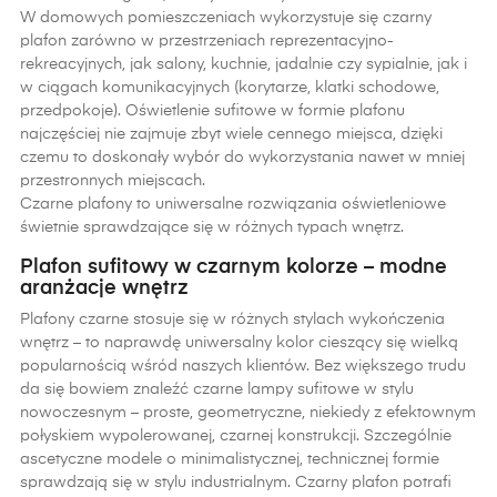
W domowych pomieszczeniach wykorzystuje się czarny
plafon zarówno w przestrzeniach reprezentacyjno-
rekreacyjnych, jak salony, kuchnie, jadalnie czy sypialnie, jak i
w ciągach komunikacyjnych (korytarze, klatki schodowe,
przedpokoje). Oświetlenie sufitowe w formie plafonu
najczęściej nie zajmuje zbyt wiele cennego miejsca, dzięki
czemu to doskonały wybór do wykorzystania nawet w mniej
przestronnych miejscach.
Czarne plafony to uniwersalne rozwiązania oświetleniowe
świetnie sprawdzające się w różnych typach wnętrz.
Plafon sufitowy w czarnym kolorze – modne
aranżacje wnętrz
Plafony czarne stosuje się w różnych stylach wykończenia
wnętrz – to naprawdę uniwersalny kolor cieszący się wielką
popularnością wśród naszych klientów. Bez większego trudu
da się bowiem znaleźć czarne lampy sufitowe w stylu
nowoczesnym – proste, geometryczne, niekiedy z efektownym
połyskiem wypolerowanej, czarnej konstrukcji. Szczególnie
ascetyczne modele o minimalistycznej, technicznej formie
sprawdzają się w stylu industrialnym. Czarny plafon potrafi