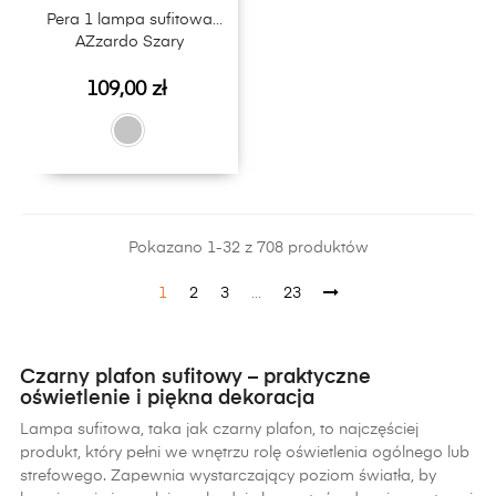
Pera 1 lampa sufitowa
AZzardo Szary
Cena
109,00 zł
Pokazano 1-32 z 708 produktów
1
2
3
…
23
Czarny plafon sufitowy – praktyczne
oświetlenie i piękna dekoracja
Lampa sufitowa, taka jak czarny plafon, to najczęściej
produkt, który pełni we wnętrzu rolę oświetlenia ogólnego lub
strefowego. Zapewnia wystarczający poziom światła, by