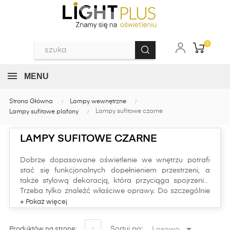
0
MENU
Strona Główna
Lampy wewnętrzne
Lampy sufitowe czarne
Lampy sufitowe plafony
LAMPY SUFITOWE CZARNE
Dobrze dopasowane oświetlenie we wnętrzu potrafi
stać się funkcjonalnych dopełnieniem przestrzeni, a
także stylową dekoracją, która przyciąga spojrzenia.
Trzeba tylko znaleźć właściwe oprawy. Do szczególnie
lubianych zaliczają się nasze lampy sufitowe czarne.
Szeroki wybór mocno zróżnicowanych produktów, w
tym modne czarne lampy sufitowe, wpisujące się w

-
Sortuj po:
Losowo
Produktów na stronę: