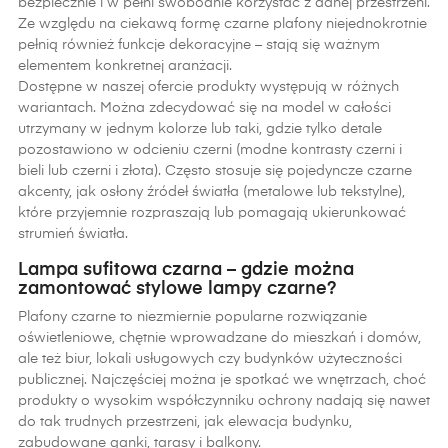
bezpiecznie i w pełni swobodnie korzystać z danej przestrzeni.
Ze względu na ciekawą formę czarne plafony niejednokrotnie
pełnią również funkcje dekoracyjne – stają się ważnym
elementem konkretnej aranżacji.
Dostępne w naszej ofercie produkty występują w różnych
wariantach. Można zdecydować się na model w całości
utrzymany w jednym kolorze lub taki, gdzie tylko detale
pozostawiono w odcieniu czerni (modne kontrasty czerni i
bieli lub czerni i złota). Często stosuje się pojedyncze czarne
akcenty, jak osłony źródeł światła (metalowe lub tekstylne),
które przyjemnie rozpraszają lub pomagają ukierunkować
strumień światła.
Lampa sufitowa czarna – gdzie można
zamontować stylowe lampy czarne?
Plafony czarne to niezmiernie popularne rozwiązanie
oświetleniowe, chętnie wprowadzane do mieszkań i domów,
ale też biur, lokali usługowych czy budynków użyteczności
publicznej. Najczęściej można je spotkać we wnętrzach, choć
produkty o wysokim współczynniku ochrony nadają się nawet
do tak trudnych przestrzeni, jak elewacja budynku,
zabudowane ganki, tarasy i balkony.