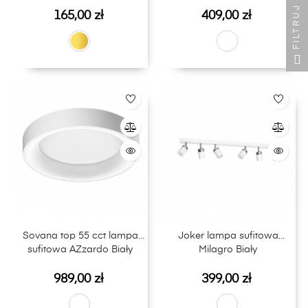
FILTRUJ
Cena
Cena
165,00 zł
409,00 zł
Sovana top 55 cct lampa
Joker lampa sufitowa
sufitowa AZzardo Biały
Milagro Biały
Cena
Cena
989,00 zł
399,00 zł