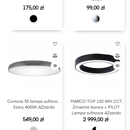
Cena
Cena
175,00 zł
99,00 zł
Cortona 55 lampa sufitowa
MARCO TOP 120 WH CCT
Szary 4000K AZzardo
Zmienna barwa + PILOT
Lampa sufitowa AZzardo
Cena
Cena
Czarny / Biały
549,00 zł
2 999,00 zł