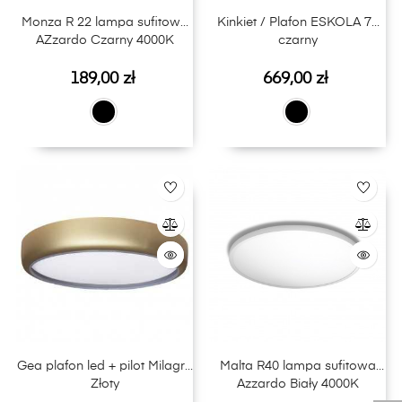
Monza R 22 lampa sufitowa
Kinkiet / Plafon ESKOLA 70
AZzardo Czarny 4000K
czarny
Cena
Cena
189,00 zł
669,00 zł
Gea plafon led + pilot Milagro
Malta R40 lampa sufitowa
Złoty
Azzardo Biały 4000K