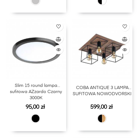
Slim 15 round lampa
COBA ANTIQUE 3 LAMPA
sufitowa AZzardo Czarny
SUFITOWA NOWODVORSKI
3000K
Cena
Cena
95,00 zł
599,00 zł