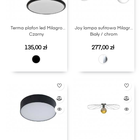
Terma plafon led Milagro
Joy lampa sufitowa Milagro
Czarny
Biały / chrom
Cena
Cena
135,00 zł
277,00 zł