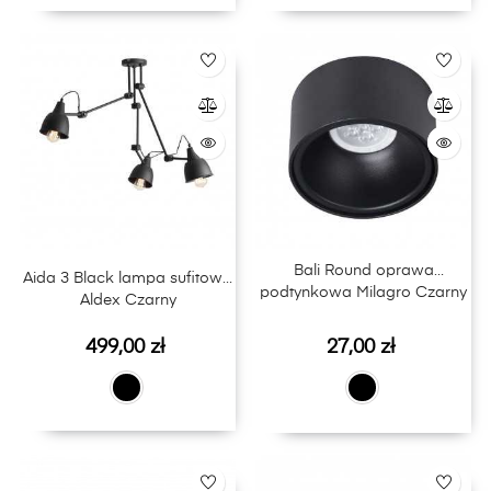
Bali Round oprawa
Aida 3 Black lampa sufitowa
podtynkowa Milagro Czarny
Aldex Czarny
Cena
Cena
499,00 zł
27,00 zł