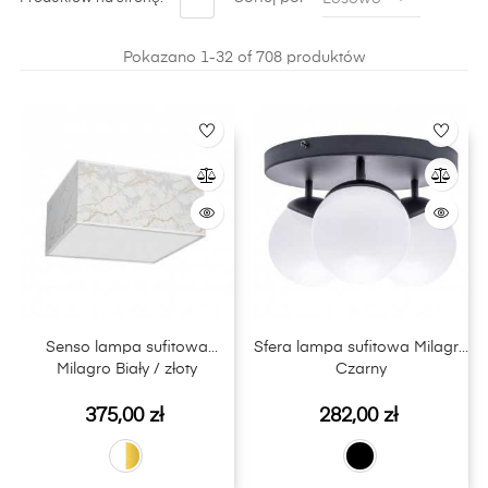
niejedno wnętrze, odkryjesz w naszym sklepie
internetowym LightPlus.
Pokazano 1-32 of 708 produktów
Senso lampa sufitowa
Sfera lampa sufitowa Milagro
Milagro Biały / złoty
Czarny
Cena
Cena
375,00 zł
282,00 zł