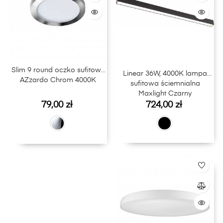
Slim 9 round oczko sufitowe
Linear 36W, 4000K lampa
AZzardo Chrom 4000K
sufitowa ściemnialna
Maxlight Czarny
Cena
Cena
79,00 zł
724,00 zł