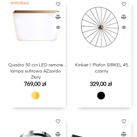
WYPRZEDAŻ!
Quadro 50 cct LED remote
Kinkiet / Plafon SIRKEL 45
lampa sufitowa AZzardo
czarny
Złoty
Cena
Cena
769,00 zł
329,00 zł