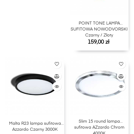
POINT TONE LAMPA
SUFITOWA NOWODVORSKI
Czarny / Złoty
Cena
159,00 zł
Slim 15 round lampa
Malta R23 lampa sufitowa
sufitowa AZzardo Chrom
Azzardo Czarny 3000K
4000K