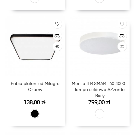
Fabio plafon led Milagro
Monza II R SMART 60 4000K
Czarny
lampa sufitowa AZzardo
Biały
Cena
Cena
138,00 zł
799,00 zł