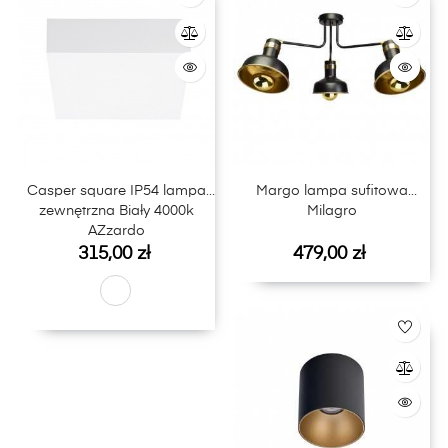
Casper square IP54 lampa
Margo lampa sufitowa
zewnętrzna Biały 4000k
Milagro
AZzardo
Cena
Cena
315,00 zł
479,00 zł