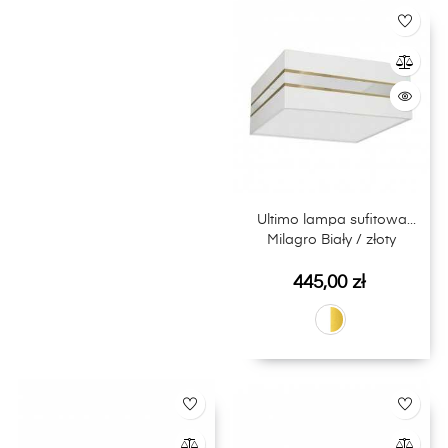
Ultimo lampa sufitowa
Milagro Biały / złoty
Cena
445,00 zł