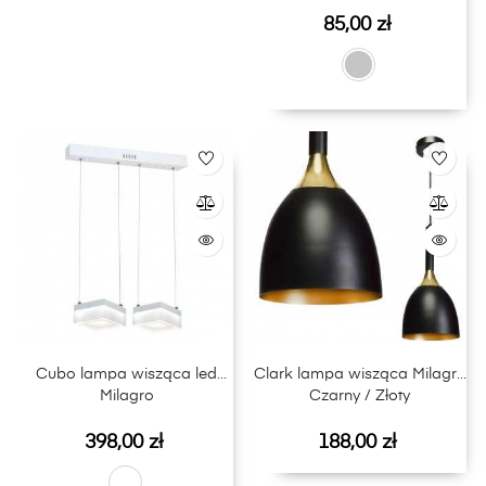
Cena
85,00 zł
Cubo lampa wisząca led
Clark lampa wisząca Milagro
Milagro
Czarny / Złoty
Cena
Cena
398,00 zł
188,00 zł