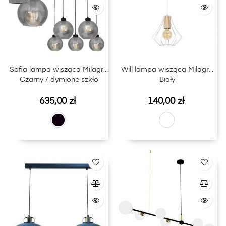
Sofia lampa wisząca Milagro
Will lampa wisząca Milagro
Czarny / dymione szkło
Biały
Cena
Cena
635,00 zł
140,00 zł