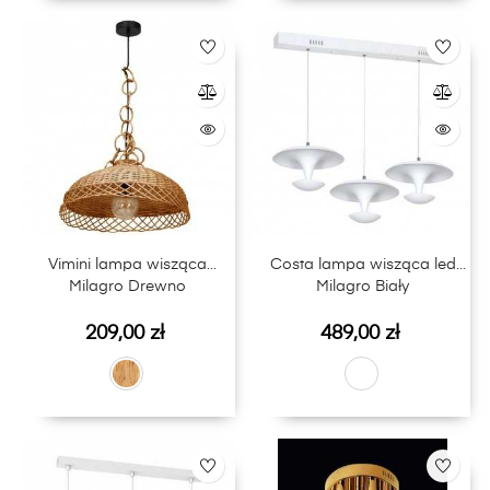
Vimini lampa wisząca
Costa lampa wisząca led
Milagro Drewno
Milagro Biały
Cena
Cena
209,00 zł
489,00 zł