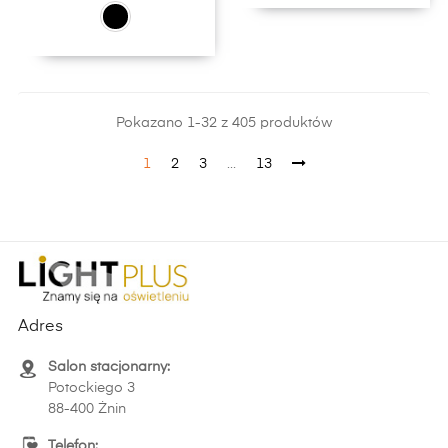
Pokazano 1-32 z 405 produktów
1
2
3
…
13
Adres
Salon stacjonarny:
Potockiego 3
88-400 Żnin
Telefon: