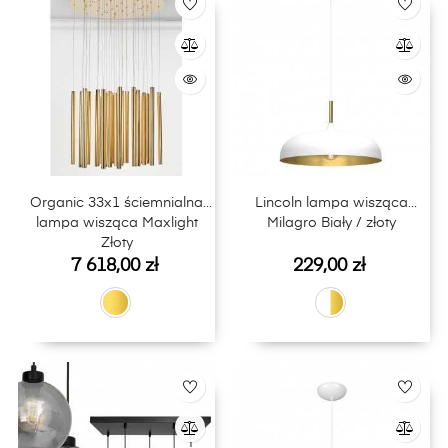
Organic 33x1 ściemnialna
Lincoln lampa wisząca
lampa wisząca Maxlight
Milagro Biały / złoty
Złoty
Cena
Cena
7 618,00 zł
229,00 zł