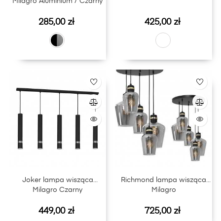
Milagro Aluminium / Czarny
Cena
Cena
285,00 zł
425,00 zł
Joker lampa wisząca
Richmond lampa wisząca
Milagro Czarny
Milagro
Cena
Cena
449,00 zł
725,00 zł