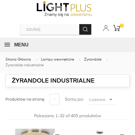
0
MENU
Strona Główna
Lampy wewnętrzne
Żyrandole
Żyrandole industrialne
ŻYRANDOLE INDUSTRIALNE

-
Sortuj po:
Losowo
Produktów na stronę:
Pokazano 1-32 of 405 produktów