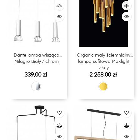
Dante lampa wisząca
Organic mały ściemnialny
Milagro Biały / chrom
lampa sufitowa Maxlight
Złoty
Cena
Cena
339,00 zł
2 258,00 zł