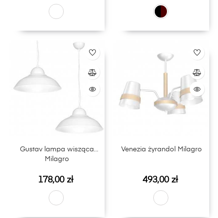
Gustav lampa wisząca
Venezia żyrandol Milagro
Milagro
Cena
Cena
178,00 zł
493,00 zł