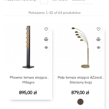
internetowym LightPlus.
Pokazano 1-32 of 63 produktów
Phoenix lampa stojąca
Palp lampa stojąca AZzardo
Milagro
Starzony brąz
Cena
Cena
895,00 zł
879,00 zł