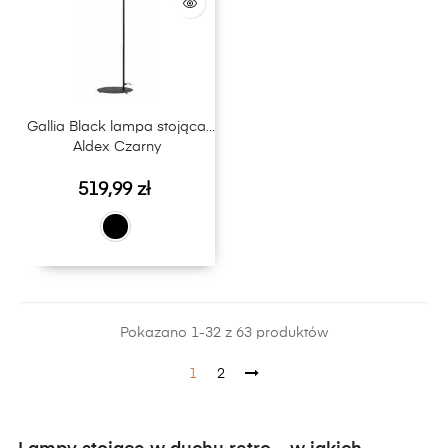
Gallia Black lampa stojąca
Aldex Czarny
Cena
519,99 zł
Pokazano 1-32 z 63 produktów
1
2