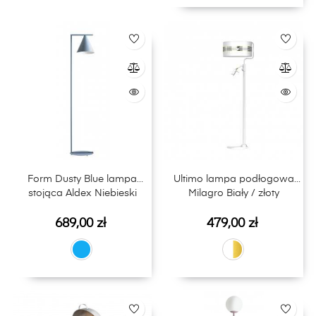
Form Dusty Blue lampa
Ultimo lampa podłogowa
stojąca Aldex Niebieski
Milagro Biały / złoty
Cena
Cena
689,00 zł
479,00 zł