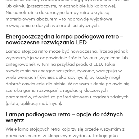
lub akrylu (przezroczyste, mlecznobiałe lub kolorowe).
Niejednokrotnie dekoracyjne lampy retro okryte są
materiałowym abażurem – to naprawdę wyjątkowe
rozwiązania o dużych walorach estetycznych.
Energooszczędna lampa podłogowa retro –
nowoczesne rozwiązania LED
Lampa stojąca retro może być nowoczesna. Trzeba jednak
wyposażyć ją w odpowiednie źródło światła (wymienne lub
zintegrowane), w tym na przykład produkt LED. Takie
rozwiązania są energooszczędne, żywotne, występują w
wielu wersjach (również dekoracyjnych), by każdy mógł
dobrać oświetlenie dla siebie. W naszym sklepie pojawia się
szeroka gama rozwiązań z regulacją kluczowych
parametrów, również za pośrednictwem urządzeń zdalnych
(pilota, aplikacji mobilnych).
Lampa podłogowa retro – opcje do różnych
wnętrz
Wiele lamp stojących retro kojarzy się przede wszystkim z
pomieszczeniami w klasycznym wydaniu. Trafiają jako