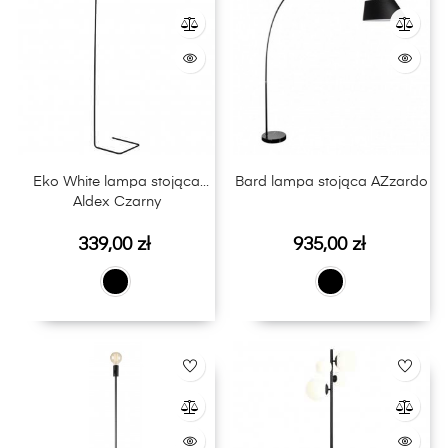
Eko White lampa stojąca
Bard lampa stojąca AZzardo
Aldex Czarny
Cena
Cena
339,00 zł
935,00 zł