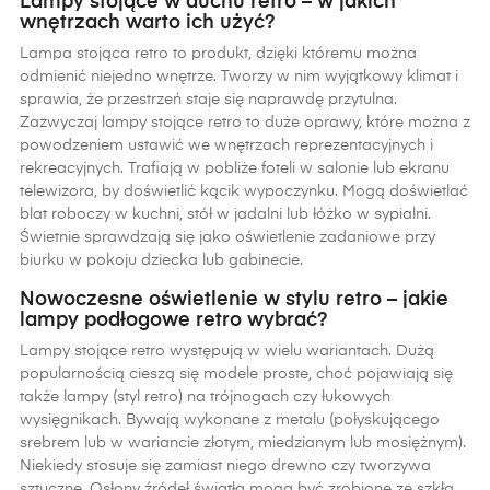
Lampy stojące w duchu retro – w jakich
wnętrzach warto ich użyć?
Lampa stojąca retro to produkt, dzięki któremu można
odmienić niejedno wnętrze. Tworzy w nim wyjątkowy klimat i
sprawia, że przestrzeń staje się naprawdę przytulna.
Zazwyczaj lampy stojące retro to duże oprawy, które można z
powodzeniem ustawić we wnętrzach reprezentacyjnych i
rekreacyjnych. Trafiają w pobliże foteli w salonie lub ekranu
telewizora, by doświetlić kącik wypoczynku. Mogą doświetlać
blat roboczy w kuchni, stół w jadalni lub łóżko w sypialni.
Świetnie sprawdzają się jako oświetlenie zadaniowe przy
biurku w pokoju dziecka lub gabinecie.
Nowoczesne oświetlenie w stylu retro – jakie
lampy podłogowe retro wybrać?
Lampy stojące retro występują w wielu wariantach. Dużą
popularnością cieszą się modele proste, choć pojawiają się
także lampy (styl retro) na trójnogach czy łukowych
wysięgnikach. Bywają wykonane z metalu (połyskującego
srebrem lub w wariancie złotym, miedzianym lub mosiężnym).
Niekiedy stosuje się zamiast niego drewno czy tworzywa
sztuczne. Osłony źródeł światła mogą być zrobione ze szkła