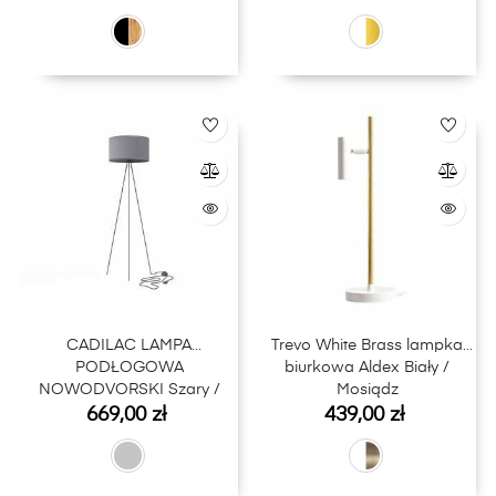
CADILAC LAMPA
Trevo White Brass lampka
PODŁOGOWA
biurkowa Aldex Biały /
NOWODVORSKI Szary /
Mosiądz
Cena
Cena
Czarny
669,00 zł
439,00 zł