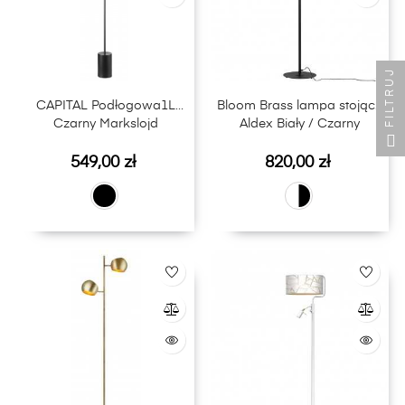
FILTRUJ
CAPITAL Podłogowa1L
Bloom Brass lampa stojąca
Czarny Markslojd
Aldex Biały / Czarny
Cena
Cena
549,00 zł
820,00 zł