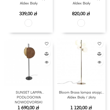
Aldex Biały
Aldex Biały
Cena
Cena
339,00 zł
820,00 zł
SUNSET LAMPA
Bloom Brass lampa stojąca
PODŁOGOWA
Aldex Biały / złoty
NOWODVORSKI
Cena
Cena
1 690,00 zł
1 120,00 zł