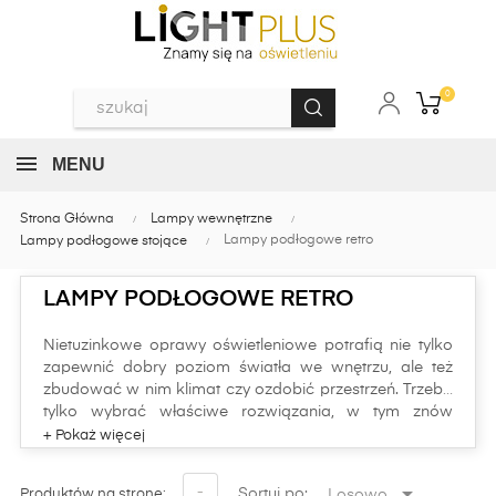
0
MENU
Strona Główna
Lampy wewnętrzne
Lampy podłogowe retro
Lampy podłogowe stojące
LAMPY PODŁOGOWE RETRO
Nietuzinkowe oprawy oświetleniowe potrafią nie tylko
zapewnić dobry poziom światła we wnętrzu, ale też
zbudować w nim klimat czy ozdobić przestrzeń. Trzeba
tylko wybrać właściwe rozwiązania, w tym znów
modne lampy podłogowe w stylu retro.
Wiele ciekawym produktów oświetleniowych tego typu
oferujemy w tej kategorii w naszym sklepie

-
Sortuj po:
Losowo
Produktów na stronę: