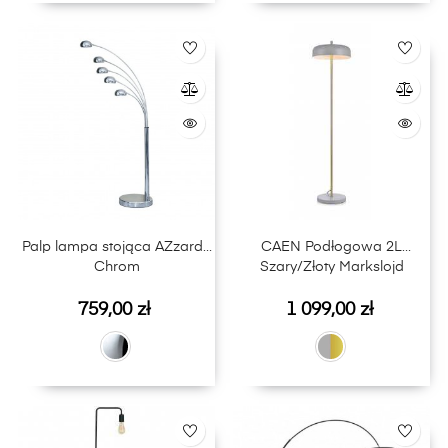
Palp lampa stojąca AZzardo
CAEN Podłogowa 2L
Chrom
Szary/Złoty Markslojd
Cena
Cena
759,00 zł
1 099,00 zł