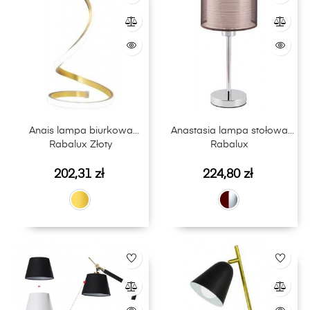
Anais lampa biurkowa
Anastasia lampa stołowa
Rabalux Złoty
Rabalux
Cena
Cena
202,31 zł
224,80 zł