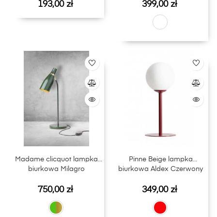
Cena
Cena
193,00 zł
399,00 zł
Madame clicquot lampka
Pinne Beige lampka
biurkowa Milagro
biurkowa Aldex Czerwony
Cena
Cena
750,00 zł
349,00 zł