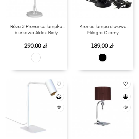
Róża 3 Provance lampka
Kronos lampa stołowa
biurkowa Aldex Biały
Milagro Czarny
Cena
Cena
290,00 zł
189,00 zł