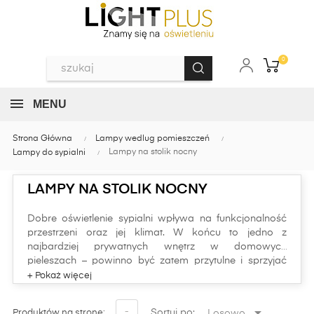
0
MENU
Strona Główna
Lampy wedlug pomieszczeń
Lampy na stolik nocny
Lampy do sypialni
LAMPY NA STOLIK NOCNY
Dobre oświetlenie sypialni wpływa na funkcjonalność
przestrzeni oraz jej klimat. W końcu to jedno z
najbardziej prywatnych wnętrz w domowych
pieleszach – powinno być zatem przytulne i sprzyjać
relaksowi. Do tego celu świetnie sprawdzają się
rozmaite lampki nocne.
Lampy stołowe do sypialni różnego typu da się znaleźć
bez trudu w naszym sklepie internetowym LightPlus.

-
Sortuj po:
Losowo
Produktów na stronę: