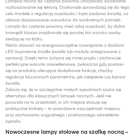
Lampka nocna do czytania powinna umożliwiać swobodne
rozkoszowanie się lekturą. Doskonale sprawdzają się do tego
celu modele z regulacją wysokości i kąta padania światła, co
ułatwia dopasowanie warunków do konkretnych potrzeb.
Lampki do czytania powinny mieć taką wysokość, by dolna
krawędź klosza znajdowała się poniżej linii wzroku osoby
siedzącej na łóżku.
Warto stawiać na energooszczędne rozwiązania z diodami
LED (wymienne źródła światła lub moduły zintegrowane z
oprawą). Dzięki temu zużywa się mniej prądu i zachowuje
perfekcyjne warunki oświetleniowe, zwłaszcza gdy postawi
się na produkty oferujące dodatkowe funkcje, choćby
regulacja kluczowych parametrów, jak natężenie czy barwa
światła.
Zdarza się, że w szczególnie małych sypialniach szuka się
alternatyw dla klasycznych lampek nocnych. Jeśli nie
pozwala na to przestrzeń, w ich miejsce stosuje się
praktyczne kinkiety – to prawdziwa oszczędność miejsca,
przy zachowaniu wygodnego i praktycznego oświetlenia
sypialni.
Nowoczesne lampy stołowe na szafkę nocną –