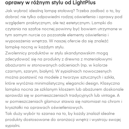
oprawy w różnym stylu od LightPlus
Jak wybrać idealną lampę stołową? Trzeba zadbać o to, by
dobrać nie tylko odpowiedni rodzaj oświetlenia i oprawy pod
względem praktycznym, ale też estetycznym. Lampki do
czytania na szafce nocnej powinny być bowiem utrzymane w
tym samym nurcie co pozostałe elementy oświetlenia i
wyposażenia wnętrza. W naszej ofercie da się znaleźć
lampkę nocną w każdym stylu.
Zwolennicy produktów w stylu skandynawskim mogą
zdecydować się na produkty z drewna z materiałowymi
abażurami w stonowanych odcieniach (np. w kolorze
czarnym, szarym, białym). W sypialniach nowoczesnych
można postawić na modele z tworzyw sztucznych i szkła,
które wyróżnia minimalistyczny, elegancki design. Klasyczna
lampka nocna ze szklanym kloszem lub abażurem doskonale
sprawdzi się w pomieszczeniach tradycyjnych lub vintage. A
w pomieszczeniach glamour stawia się natomiast na chrom i
kryształki na oprawach oświetleniowych.
Tak duży wybór to szansa na to, by każdy znalazł idealne
produkty dostosowane do aranżacji wnętrz i wystroju swojej
sypialni.