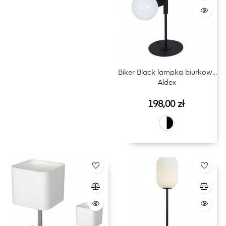
Biker Black lampka biurkowa
Aldex
Cena
198,00 zł