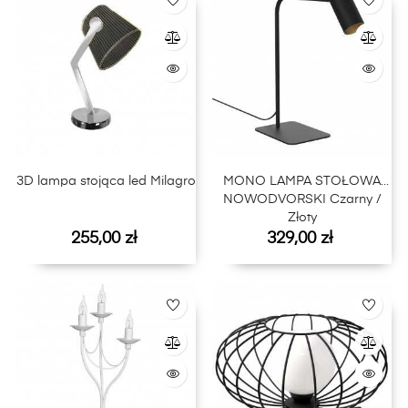
3D lampa stojąca led Milagro
MONO LAMPA STOŁOWA
NOWODVORSKI Czarny /
Złoty
Cena
Cena
255,00 zł
329,00 zł