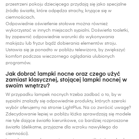
przestrzeni pokoju dziecięcego przydają się jako specjalne
źródło światła, które odpędza strachy, kryjące się w
ciemnościach.
Odpowiednie oświetlenie stołowe można również
wykorzystać w innych miejscach sypialni. Doświetla toaletki,
by zapewnić odpowiednie warunki do wykonywania
makijażu lub fryzur bądź dobierania elementów stroju.
Ustawia się je ponadto w pobliżu telewizora, by zwiększyć
komfort podczas wieczornego oglądania ulubionych
programów.
Jak dobrać lampki nocne oraz czego użyć
zamiast klasycznej, stojącej lampki nocnej w
swoim wnętrzu?
W przypadku lampek nocnych trzeba zadbać o to, by w
sypialni znalazły się odpowiednie produkty, których szeroki
wybór oferujemy na stronie LightPlus. Na co zwrócić uwagę?
Zdecydowanie lepiej w pobliżu łóżka sprawdzają się modele
nie tyle dające światło kierunkowe, co bardziej rozproszone
światło (delikatne, przyjazne dla wzroku nawykłego do
ciemności).