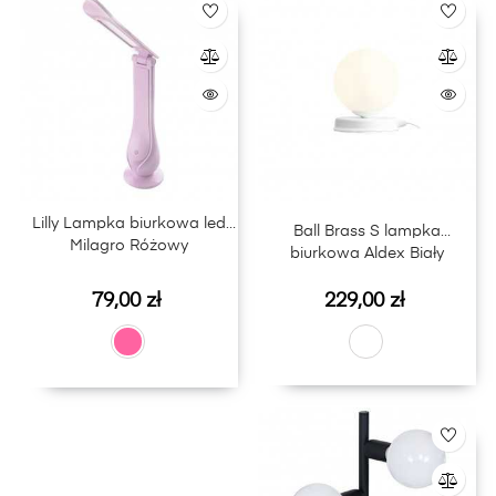
Lilly Lampka biurkowa led
Ball Brass S lampka
Milagro Różowy
biurkowa Aldex Biały
Cena
Cena
79,00 zł
229,00 zł