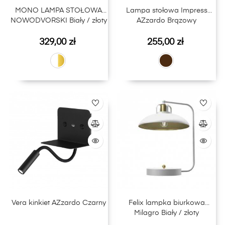
MONO LAMPA STOŁOWA
Lampa stołowa Impress
NOWODVORSKI Biały / złoty
AZzardo Brązowy
Cena
Cena
329,00 zł
255,00 zł
Vera kinkiet AZzardo Czarny
Felix lampka biurkowa
Milagro Biały / złoty