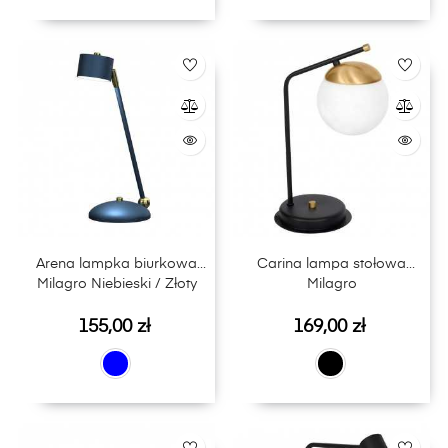
Arena lampka biurkowa
Carina lampa stołowa
Milagro Niebieski / Złoty
Milagro
Cena
Cena
155,00 zł
169,00 zł