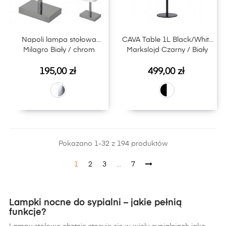
Napoli lampa stołowa
CAVA Table 1L Black/White
Milagro Biały / chrom
Markslojd Czarny / Biały
Cena
Cena
195,00 zł
499,00 zł
Pokazano 1-32 z 194 produktów
1
2
3
…
7
Lampki nocne do sypialni – jakie pełnią
funkcje?