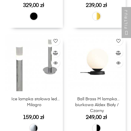
Cena
Cena
329,00 zł
239,00 zł
FILTRUJ
Ice lampka stołowa led
Ball Brass M lampka
Milagro
biurkowa Aldex Biały /
Czarny
Cena
Cena
159,00 zł
249,00 zł