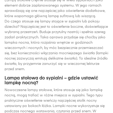
Lampy stołowe chętnie stosuje się w wielu sypialniach jako
element dobrze zaplanowanego systemu. W jego ramach
sprawdzają się one najczęściej jako oświetlenie dodatkowe,
które wspomaga główną lampę sufitową lub wiszącą.
Do czego stosuje się lampy stojące w sypialni lub pokoju
dziecka? Najczęściej jest to oświetlenie boczne, doświetlające
wybraną przestrzeń. Buduje przytulny nastrój i spełnia szereg
zadań praktycznych. Taka oprawa przydaje się choćby jako
lampka nocna, która rozjaśnia wnętrze w godzinach
wieczornych i nocnych, by móc bezpiecznie przemieszczać
się, bez konieczności włączania mocniejszego światła (lampki
nocnej zazwyczaj emitują delikatne światło). To idealne źródło
światła, by przyjemnie zanurzyć się w wieczornej lekturze
przed snem.
Lampa stołowa do sypialni – gdzie ustawić
lampkę nocną?
Nowoczesne lampy stołowe, które stosuje się jako lampkę
nocną, mogą trafiać w różne miejsca w sypialni. Tego typu
praktyczne oświetlenie wieńczy najczęściej stolik nocny
ustawiany po bokach łóżka. Lampki nocne wykorzystuje się
podczas nocnego wstawania, czytania przed snem. W