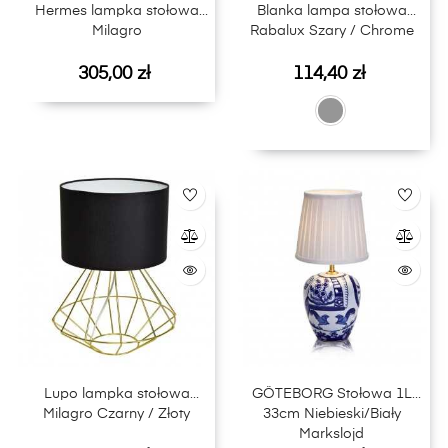
Hermes lampka stołowa
Blanka lampa stołowa
Milagro
Rabalux Szary / Chrome
Cena
Cena
305,00 zł
114,40 zł
Lupo lampka stołowa
GÖTEBORG Stołowa 1L
Milagro Czarny / Złoty
33cm Niebieski/Biały
Markslojd