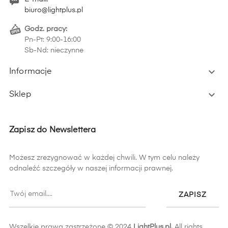
biuro@lightplus.pl
Godz. pracy:
Pn-Pt: 9:00-16:00
Sb-Nd: nieczynne

Informacje

Sklep
Zapisz do Newslettera
Możesz zrezygnować w każdej chwili. W tym celu należy
odnaleźć szczegóły w naszej informacji prawnej.
ZAPISZ
Wszelkie prawa zastrzeżone © 2024
LightPlus.pl.
All rights