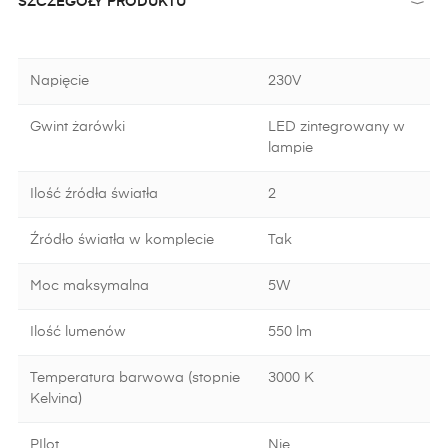
SZCZEGÓŁY PRODUKTU
Napięcie
230V
Gwint żarówki
LED zintegrowany w
lampie
Ilość źródła światła
2
Źródło światła w komplecie
Tak
Moc maksymalna
5W
Ilość lumenów
550 lm
Temperatura barwowa (stopnie
3000 K
Kelvina)
PIlot
Nie