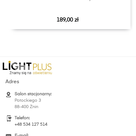
Cena
189,00 zł
Adres
Salon stacjonarny:
Potockiego 3
88-400 Żnin
Telefon:
+48 534 127 514
E-mail: