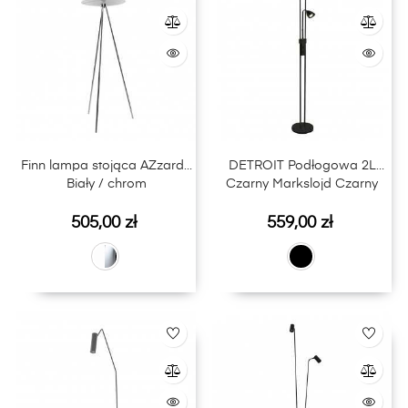
Finn lampa stojąca AZzardo
DETROIT Podłogowa 2L
Biały / chrom
Czarny Markslojd Czarny
Cena
Cena
505,00 zł
559,00 zł