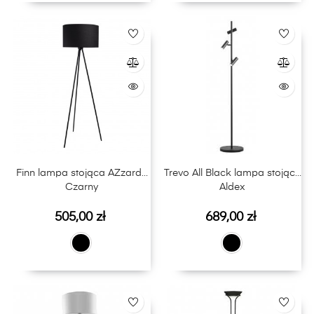
Finn lampa stojąca AZzardo
Trevo All Black lampa stojąca
Czarny
Aldex
Cena
Cena
505,00 zł
689,00 zł