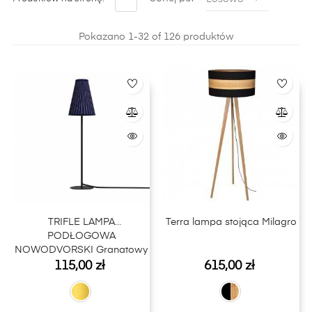
naszym sklepie internetowym LightPlus.
Pokazano 1-32 of 126 produktów
TRIFLE LAMPA
Terra lampa stojąca Milagro
PODŁOGOWA
NOWODVORSKI Granatowy
Cena
Cena
/ Złoty
115,00 zł
615,00 zł