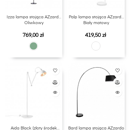
Izza lampa stojąca AZzardo
Palp lampa stojąca AZzardo
Oliwkowy
Biały matowy
Cena
Cena
769,00 zł
419,50 zł
Aida Black (złoty środek
Bard lampa stojąca AZzardo