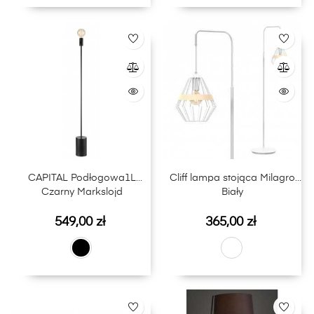
CAPITAL Podłogowa1L
Cliff lampa stojąca Milagro
Czarny Markslojd
Biały
Cena
Cena
549,00 zł
365,00 zł