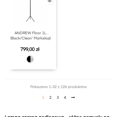
ANDREW Floor 1L
Black/Clear/ Markslojd
Cena
799,00 zł
Pokazano 1-32 z 126 produktów
1
2
3
4