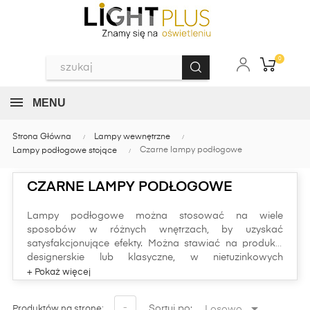
0
MENU
Strona Główna
Lampy wewnętrzne
Czarne lampy podłogowe
Lampy podłogowe stojące
CZARNE LAMPY PODŁOGOWE
Lampy podłogowe można stosować na wiele
sposobów w różnych wnętrzach, by uzyskać
satysfakcjonujące efekty. Można stawiać na produkty
designerskie lub klasyczne, w nietuzinkowych
odcieniach bądź w ponadczasowych wariantach
barwnych, jak choćby niejedna nasza czarna lampa
Chciałbyś uzupełnić swoje wnętrze o czarną lampę
podłogowa.
podłogową? Sprawdź dostępne rozwiązania w

-
Sortuj po:
Losowo
Produktów na stronę: