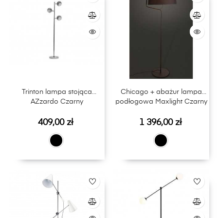
Trinton lampa stojąca
Chicago + abażur lampa
AZzardo Czarny
podłogowa Maxlight Czarny
Cena
Cena
409,00 zł
1 396,00 zł