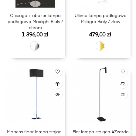
Chicago + abażur lampa
Ultimo lampa podłogowa
podłogowa Maxlight Biały /
Milagro Biały / złoty
chrom
Cena
Cena
1 396,00 zł
479,00 zł
Martens floor lampa stojąca
Fler lampa stojąca AZzardo