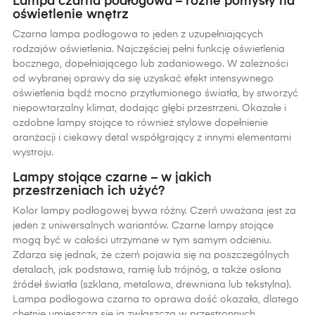
Lampa czarna podłogowa – różne pomysły na
oświetlenie wnętrz
Czarna lampa podłogowa to jeden z uzupełniających
rodzajów oświetlenia. Najczęściej pełni funkcję oświetlenia
bocznego, dopełniającego lub zadaniowego. W zależności
od wybranej oprawy da się uzyskać efekt intensywnego
oświetlenia bądź mocno przytłumionego światła, by stworzyć
niepowtarzalny klimat, dodając głębi przestrzeni. Okazałe i
ozdobne lampy stojące to również stylowe dopełnienie
aranżacji i ciekawy detal współgrający z innymi elementami
wystroju.
Lampy stojące czarne – w jakich
przestrzeniach ich użyć?
Kolor lampy podłogowej bywa różny. Czerń uważana jest za
jeden z uniwersalnych wariantów. Czarne lampy stojące
mogą być w całości utrzymane w tym samym odcieniu.
Zdarza się jednak, że czerń pojawia się na poszczególnych
detalach, jak podstawa, ramię lub trójnóg, a także osłona
źródeł światła (szklana, metalowa, drewniana lub tekstylna).
Lampa podłogowa czarna to oprawa dość okazała, dlatego
chętnie umieszcza się ją zwłaszcza w przestronnych