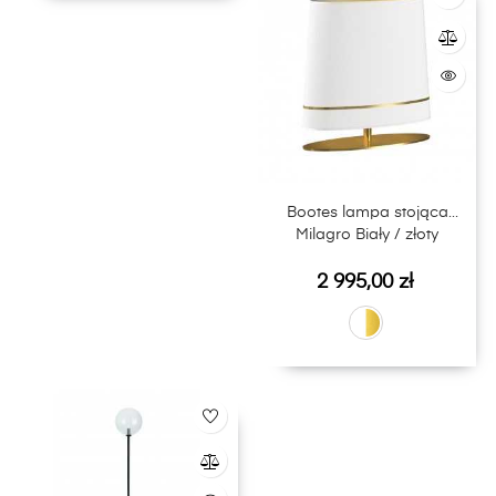
Bootes lampa stojąca
Milagro Biały / złoty
Cena
2 995,00 zł