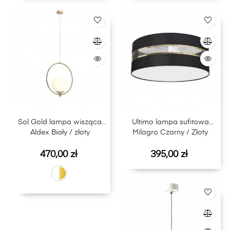
Sol Gold lampa wisząca
Ultimo lampa sufitowa
Aldex Biały / złoty
Milagro Czarny / Złoty
Cena
Cena
470,00 zł
395,00 zł