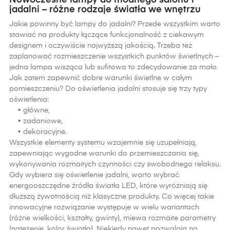
Nowoczesne lampy do modnego salonu i
jadalni – różne rodzaje światła we wnętrzu
Jakie powinny być lampy do jadalni? Przede wszystkim warto
stawiać na produkty łączące funkcjonalność z ciekawym
designem i oczywiście najwyższą jakością. Trzeba też
zaplanować rozmieszczenie wszystkich punktów świetlnych –
jedna lampa wisząca lub sufitowa to zdecydowanie za mało.
Jak zatem zapewnić dobre warunki świetlne w całym
pomieszczeniu? Do oświetlenia jadalni stosuje się trzy typy
oświetlenia:
• główne,
• zadaniowe,
• dekoracyjne.
Wszystkie elementy systemu wzajemnie się uzupełniają,
zapewniając wygodne warunki do przemieszczania się,
wykonywania rozmaitych czynności czy swobodnego relaksu.
Gdy wybiera się oświetlenie jadalni, warto wybrać
energooszczędne źródła światła LED, które wyróżniają się
dłuższą żywotnością niż klasyczne produkty. Co więcej takie
innowacyjne rozwiązanie występuje w wielu wariantach
(różne wielkości, kształty, gwinty), miewa rozmaite parametry
(natężenie, kolor światła). Niekiedy nawet pozwalają na