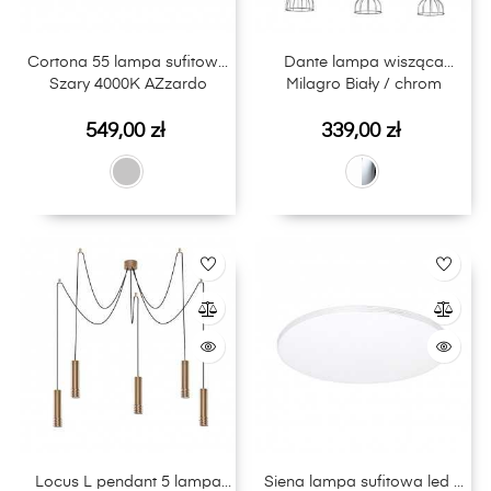
Cortona 55 lampa sufitowa
Dante lampa wisząca
Szary 4000K AZzardo
Milagro Biały / chrom
Cena
Cena
549,00 zł
339,00 zł
Locus L pendant 5 lampa
Siena lampa sufitowa led +