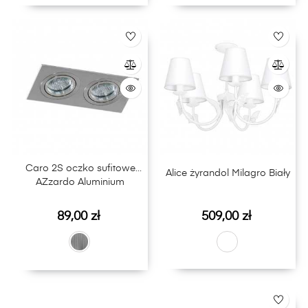
Caro 2S oczko sufitowe
Alice żyrandol Milagro Biały
AZzardo Aluminium
Cena
Cena
89,00 zł
509,00 zł