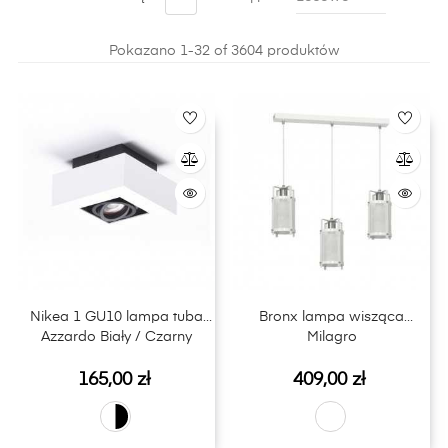
pozwalają idealnie oświetlić i doświetlić każdą jadalnię.
Pokazano 1-32 of 3604 produktów
Nikea 1 GU10 lampa tuba
Bronx lampa wisząca
Azzardo Biały / Czarny
Milagro
Cena
Cena
165,00 zł
409,00 zł