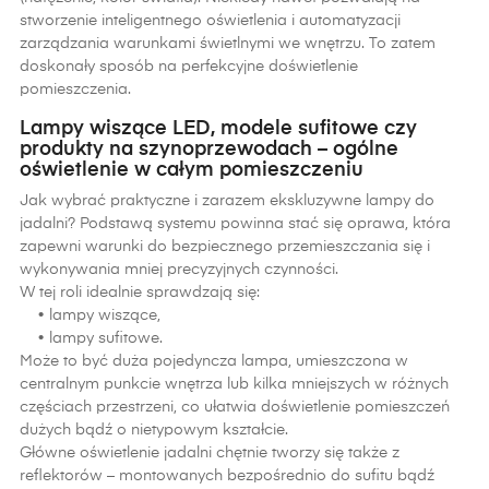
stworzenie inteligentnego oświetlenia i automatyzacji
zarządzania warunkami świetlnymi we wnętrzu. To zatem
doskonały sposób na perfekcyjne doświetlenie
pomieszczenia.
Lampy wiszące LED, modele sufitowe czy
produkty na szynoprzewodach – ogólne
oświetlenie w całym pomieszczeniu
Jak wybrać praktyczne i zarazem ekskluzywne lampy do
jadalni? Podstawą systemu powinna stać się oprawa, która
zapewni warunki do bezpiecznego przemieszczania się i
wykonywania mniej precyzyjnych czynności.
W tej roli idealnie sprawdzają się:
• lampy wiszące,
• lampy sufitowe.
Może to być duża pojedyncza lampa, umieszczona w
centralnym punkcie wnętrza lub kilka mniejszych w różnych
częściach przestrzeni, co ułatwia doświetlenie pomieszczeń
dużych bądź o nietypowym kształcie.
Główne oświetlenie jadalni chętnie tworzy się także z
reflektorów – montowanych bezpośrednio do sufitu bądź