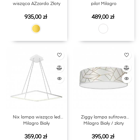
wisząca AZzardo Złoty
pilot Milagro
Cena
Cena
935,00 zł
489,00 zł
Nix lampa wisząca led
Ziggy lampa sufitowa
Milagro Biały
Milagro Biały / złoty
Cena
Cena
359,00 zł
395,00 zł