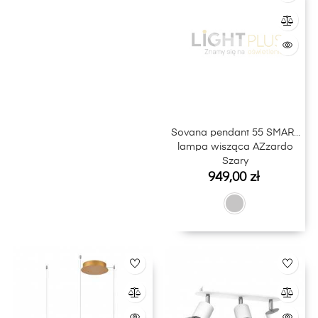
Sovana pendant 55 SMART
lampa wisząca AZzardo
Szary
Cena
949,00 zł