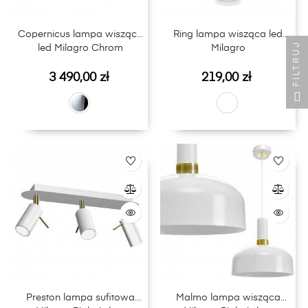
Copernicus lampa wisząca
Ring lampa wisząca led
FILTRUJ
led Milagro Chrom
Milagro
Cena
Cena
3 490,00 zł
219,00 zł
Preston lampa sufitowa
Malmo lampa wisząca