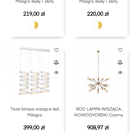
Milagro Biały / złoty
Milagro Biały / złoty
Cena
Cena
219,00 zł
220,00 zł
Twist lampa wisząca led
ROD LAMPA WISZĄCA
Milagro
NOWODVORSKI Czarny
Cena
Cena
399,00 zł
908,97 zł