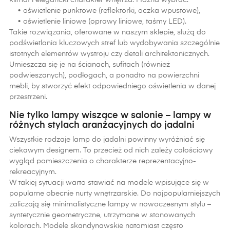
klimat i elegancki charakter wnętrza. Można wybrać:
• oświetlenie punktowe (reflektorki, oczka wpustowe),
• oświetlenie liniowe (oprawy liniowe, taśmy LED).
Takie rozwiązania, oferowane w naszym sklepie, służą do
podświetlania kluczowych stref lub wydobywania szczególnie
istotnych elementów wystroju czy detali architektonicznych.
Umieszcza się je na ścianach, sufitach (również
podwieszanych), podłogach, a ponadto na powierzchni
mebli, by stworzyć efekt odpowiedniego oświetlenia w danej
przestrzeni.
Nie tylko lampy wiszące w salonie – lampy w
różnych stylach aranżacyjnych do jadalni
Wszystkie rodzaje lamp do jadalni powinny wyróżniać się
ciekawym designem. To przecież od nich zależy całościowy
wygląd pomieszczenia o charakterze reprezentacyjno-
rekreacyjnym.
W takiej sytuacji warto stawiać na modele wpisujące się w
popularne obecnie nurty wnętrzarskie. Do najpopularniejszych
zaliczają się minimalistyczne lampy w nowoczesnym stylu –
syntetycznie geometryczne, utrzymane w stonowanych
kolorach. Modele skandynawskie natomiast często