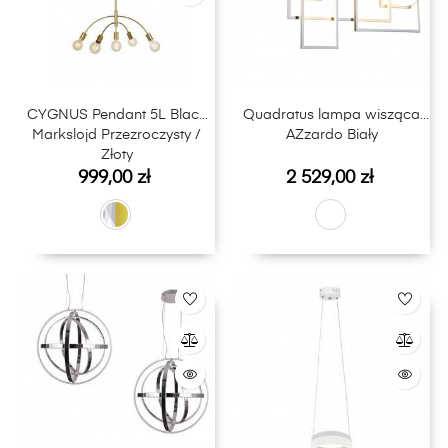
CYGNUS Pendant 5L Black
Quadratus lampa wisząca
Markslojd Przezroczysty /
AZzardo Biały
Złoty
Cena
Cena
999,00 zł
2 529,00 zł