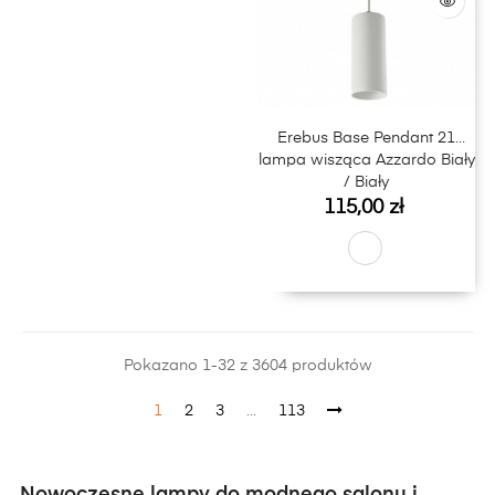
Erebus Base Pendant 21
lampa wisząca Azzardo Biały
/ Biały
Cena
115,00 zł
Pokazano 1-32 z 3604 produktów
1
2
3
…
113