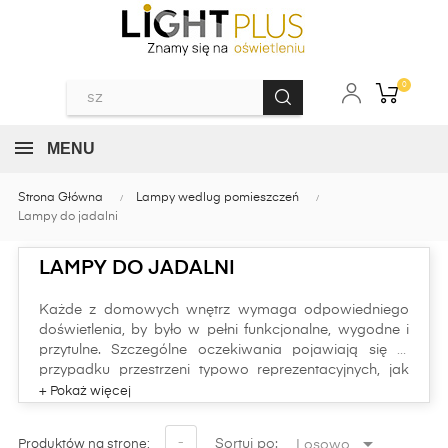
0
MENU
Strona Główna
Lampy wedlug pomieszczeń
Lampy do jadalni
LAMPY DO JADALNI
Każde z domowych wnętrz wymaga odpowiedniego
doświetlenia, by było w pełni funkcjonalne, wygodne i
przytulne. Szczególne oczekiwania pojawiają się w
przypadku przestrzeni typowo reprezentacyjnych, jak
modna jadalnia.
W naszej ofercie na stronie LightPlus bez trudu
znajdziecie rozmaite oprawy oświetleniowe, które

-
Sortuj po:
Losowo
Produktów na stronę: