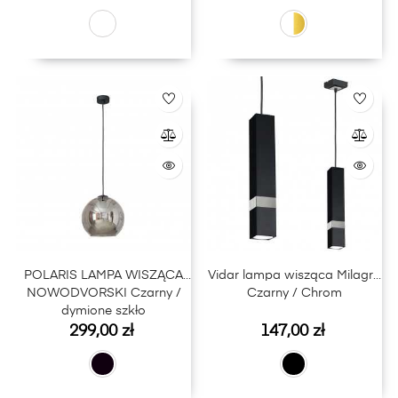
POLARIS LAMPA WISZĄCA
Vidar lampa wisząca Milagro
NOWODVORSKI Czarny /
Czarny / Chrom
dymione szkło
Cena
Cena
299,00 zł
147,00 zł