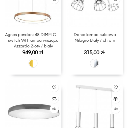
Agnes pendant 48 DIMM CCT
Dante lampa sufitowa
switch WH lampa wisząca
Milagro Biały / chrom
Azzardo Złoty / biały
Cena
Cena
949,00 zł
315,00 zł