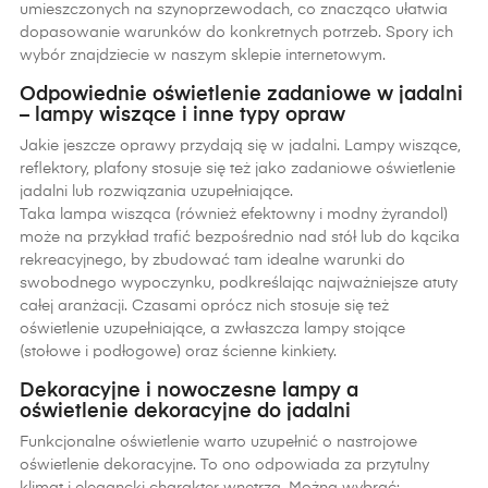
umieszczonych na szynoprzewodach, co znacząco ułatwia
dopasowanie warunków do konkretnych potrzeb. Spory ich
wybór znajdziecie w naszym sklepie internetowym.
Odpowiednie oświetlenie zadaniowe w jadalni
– lampy wiszące i inne typy opraw
Jakie jeszcze oprawy przydają się w jadalni. Lampy wiszące,
reflektory, plafony stosuje się też jako zadaniowe oświetlenie
jadalni lub rozwiązania uzupełniające.
Taka lampa wisząca (również efektowny i modny żyrandol)
może na przykład trafić bezpośrednio nad stół lub do kącika
rekreacyjnego, by zbudować tam idealne warunki do
swobodnego wypoczynku, podkreślając najważniejsze atuty
całej aranżacji. Czasami oprócz nich stosuje się też
oświetlenie uzupełniające, a zwłaszcza lampy stojące
(stołowe i podłogowe) oraz ścienne kinkiety.
Dekoracyjne i nowoczesne lampy a
oświetlenie dekoracyjne do jadalni
Funkcjonalne oświetlenie warto uzupełnić o nastrojowe
oświetlenie dekoracyjne. To ono odpowiada za przytulny