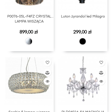
P0076-05L-F4FZ CRYSTAL
Luton żyrandol led Milagro
LAMPA WISZĄCA
Cena
Cena
899,00 zł
299,00 zł