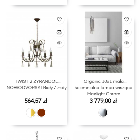
TWIST 2 ŻYRANDOL
Organic 10x1 mała
NOWODVORSKI Biały / złoty
ściemnialna lampa wisząca
Maxlight Chrom
Cena
Cena
564,57 zł
3 779,00 zł