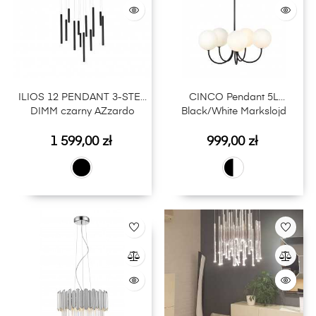
ILIOS 12 PENDANT 3-STEP
CINCO Pendant 5L
DIMM czarny AZzardo
Black/White Markslojd
Cena
Cena
1 599,00 zł
999,00 zł