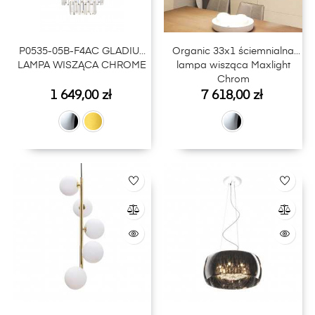
P0535-05B-F4AC GLADIUS
Organic 33x1 ściemnialna
LAMPA WISZĄCA CHROME
lampa wisząca Maxlight
Chrom
Cena
Cena
1 649,00 zł
7 618,00 zł