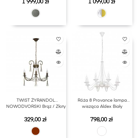
Cena
Cena
1 999,00 zł
1 099,00 zł
TWIST ŻYRANDOL
Róża 8 Provance lampa
NOWODVORSKI Brąz / Złoty
wisząca Aldex Biały
Cena
Cena
329,00 zł
798,00 zł