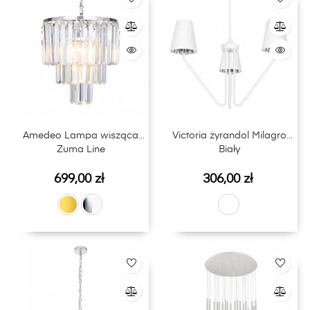
Amedeo Lampa wisząca
Victoria żyrandol Milagro
Zuma Line
Biały
Cena
Cena
699,00 zł
306,00 zł