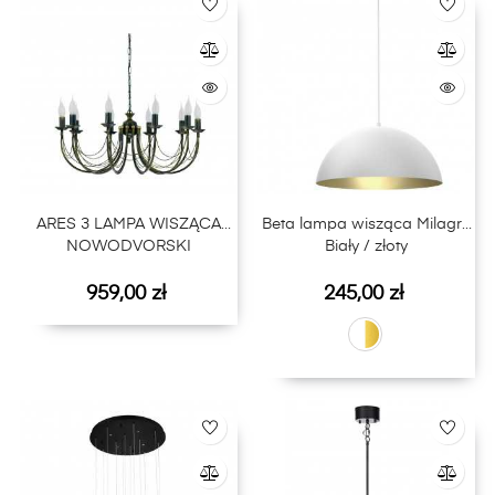
ARES 3 LAMPA WISZĄCA
Beta lampa wisząca Milagro
NOWODVORSKI
Biały / złoty
Cena
Cena
959,00 zł
245,00 zł