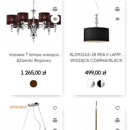
Impress 7 lampa wisząca
RLD93163-1B REA II LAMPA
AZzardo Brązowy
WISZĄCA CZARNA/BLACK
Cena
Cena
1 265,00 zł
499,00 zł
WYPRZEDAŻ!