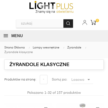
0
MENU
Strona Główna
Lampy wewnętrzne
Żyrandole
Żyrandole klasyczne
ŻYRANDOLE KLASYCZNE

-
Sortuj po:
Losowo
Produktów na stronę:
Pokazano 1-32 of 157 produktów