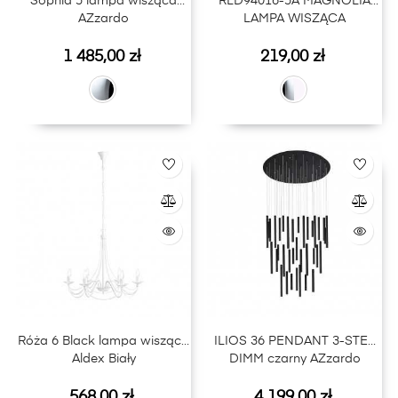
Sophia 5 lampa wisząca
RLD94016-5A MAGNOLIA
AZzardo
LAMPA WISZĄCA
Cena
Cena
1 485,00 zł
219,00 zł
Róża 6 Black lampa wisząca
ILIOS 36 PENDANT 3-STEP
Aldex Biały
DIMM czarny AZzardo
Cena
Cena
568,00 zł
4 199,00 zł