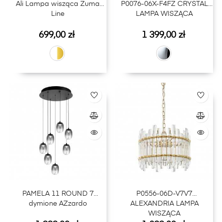
Ali Lampa wisząca Zuma
P0076-06X-F4FZ CRYSTAL
Line
LAMPA WISZĄCA
Cena
Cena
699,00 zł
1 399,00 zł
PAMELA 11 ROUND 7
P0556-06D-V7V7
dymione AZzardo
ALEXANDRIA LAMPA
WISZĄCA