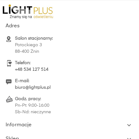
Adres
Salon stacjonarny:
Potockiego 3
88-400 Żnin
Telefon:
+48 534 127 514
E-mail:
biuro@lightplus.pl
Godz. pracy:
Pn-Pt: 9:00-16:00
Sb-Nd: nieczynne

Informacje
Sklep