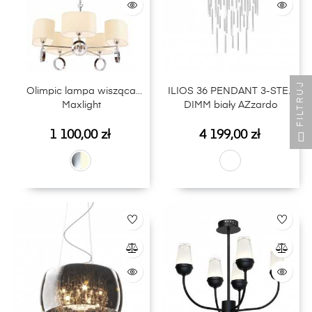
FILTRUJ
Olimpic lampa wisząca
ILIOS 36 PENDANT 3-STEP
Maxlight
DIMM biały AZzardo
Cena
Cena
1 100,00 zł
4 199,00 zł