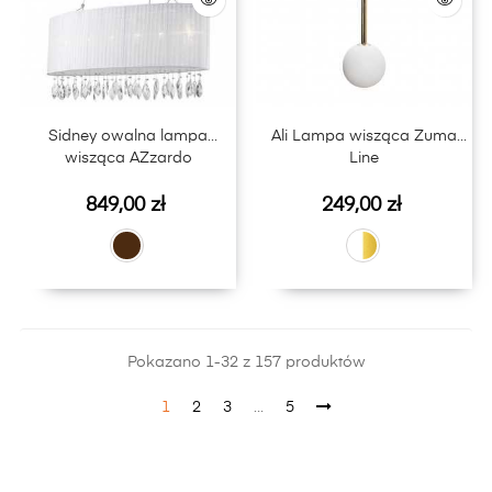
Sidney owalna lampa
Ali Lampa wisząca Zuma
wisząca AZzardo
Line
Cena
Cena
849,00 zł
249,00 zł
Pokazano 1-32 z 157 produktów
1
2
3
…
5