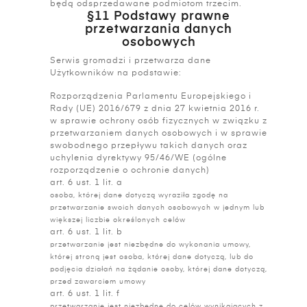
będą odsprzedawane podmiotom trzecim.
§11 Podstawy prawne
przetwarzania danych
osobowych
Serwis gromadzi i przetwarza dane
Użytkowników na podstawie:
Rozporządzenia Parlamentu Europejskiego i
Rady (UE) 2016/679 z dnia 27 kwietnia 2016 r.
w sprawie ochrony osób fizycznych w związku z
przetwarzaniem danych osobowych i w sprawie
swobodnego przepływu takich danych oraz
uchylenia dyrektywy 95/46/WE (ogólne
rozporządzenie o ochronie danych)
art. 6 ust. 1 lit. a
osoba, której dane dotyczą wyraziła zgodę na
przetwarzanie swoich danych osobowych w jednym lub
większej liczbie określonych celów
art. 6 ust. 1 lit. b
przetwarzanie jest niezbędne do wykonania umowy,
której stroną jest osoba, której dane dotyczą, lub do
podjęcia działań na żądanie osoby, której dane dotyczą,
przed zawarciem umowy
art. 6 ust. 1 lit. f
przetwarzanie jest niezbędne do celów wynikających z