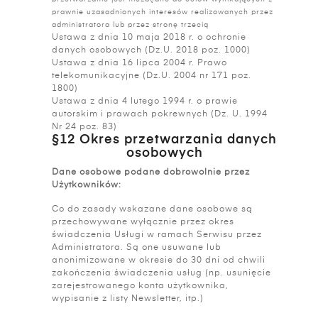
prawnie uzasadnionych interesów realizowanych przez
administratora lub przez stronę trzecią
Ustawa z dnia 10 maja 2018 r. o ochronie
danych osobowych (Dz.U. 2018 poz. 1000)
Ustawa z dnia 16 lipca 2004 r. Prawo
telekomunikacyjne (Dz.U. 2004 nr 171 poz.
1800)
Ustawa z dnia 4 lutego 1994 r. o prawie
autorskim i prawach pokrewnych (Dz. U. 1994
Nr 24 poz. 83)
§12 Okres przetwarzania danych
osobowych
Dane osobowe podane dobrowolnie przez
Użytkowników:
Co do zasady wskazane dane osobowe są
przechowywane wyłącznie przez okres
świadczenia Usługi w ramach Serwisu przez
Administratora. Są one usuwane lub
anonimizowane w okresie do 30 dni od chwili
zakończenia świadczenia usług (np. usunięcie
zarejestrowanego konta użytkownika,
wypisanie z listy Newsletter, itp.)