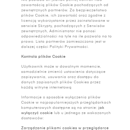
Nie posiada on jednak pełnej kontroli nad
zawartością plików Cookie pochodzących od
zewnętrznych partnerów. Za bezpieczeństwo
plików Cookie, ich zawartość oraz zgodne z
licencją wykorzystanie przez zainstalowane w
serwisie Skrypty, pochodzących z Serwisów
zewnętrznych, Administrator nie ponosi
odpowiedzialności na tyle na ile pozwala na to
prawo. Lista partnerów zamieszczona jest w
dalszej części Polityki Prywatności.
Kontrola plików Cookie
Użytkownik może w dowolnym momencie,
samodzielnie zmienić ustawienia dotyczące
zapisywania, usuwania oraz dostępu do
danych zapisanych plików Cookies przez
każdą witrynę internetową
Informacje o sposobie wyłączenia plików
Cookie w najpopularniejszych przeglądarkach
komputerowych dostępne są na stronie:
jak
wyłączyć cookie
lub u jednego ze wskazanych
dostawców:
Zarządzanie plikami cookies w przeglądarce