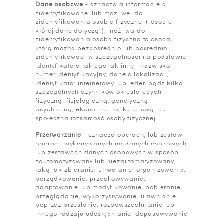
Dane osobowe
- oznaczają informacje o
zidentyfikowanej lub możliwej do
zidentyfikowania osobie fizycznej („osobie,
której dane dotyczą”); możliwa do
zidentyfikowania osoba fizyczna to osoba,
którą można bezpośrednio lub pośrednio
zidentyfikować, w szczególności na podstawie
identyfikatora takiego jak imię i nazwisko,
numer identyfikacyjny, dane o lokalizacji,
identyfikator internetowy lub jeden bądź kilka
szczególnych czynników określających
fizyczną, fizjologiczną, genetyczną,
psychiczną, ekonomiczną, kulturową lub
społeczną tożsamość osoby fizycznej
Przetwarzanie
- oznacza operację lub zestaw
operacji wykonywanych na danych osobowych
lub zestawach danych osobowych w sposób
zautomatyzowany lub niezautomatyzowany,
taką jak zbieranie, utrwalanie, organizowanie,
porządkowanie, przechowywanie,
adaptowanie lub modyfikowanie, pobieranie,
przeglądanie, wykorzystywanie, ujawnianie
poprzez przesłanie, rozpowszechnianie lub
innego rodzaju udostępnianie, dopasowywanie