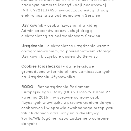
Stanisława Staszica 14/34, 62-300 Września,, o
nadanym numerze identyfikacji podatkowej
(NIP): 9721137455, świadcząca usługi drogą
elektroniczną za pośrednictwem Serwisu
Użytkownik
- osoba fizyczna, dla której
Administrator świadczy usługi drogą
elektroniczną za pośrednictwem Serwisu.
Urządzenie
- elektroniczne urządzenie wraz z
oprogramowaniem, za pośrednictwem którego
Użytkownik uzyskuje dostęp do Serwisu
Cookies (ciasteczka)
- dane tekstowe
gromadzone w formie plików zamieszczanych
na Urządzeniu Użytkownika
RODO
- Rozporządzenie Parlamentu
Europejskiego i Rady (UE) 2016/679 z dnia 27
kwietnia 2016 r. w sprawie ochrony osób
fizycznych w związku z przetwarzaniem danych
osobowych i w sprawie swobodnego przepływu
takich danych oraz uchylenia dyrektywy
95/46/WE (ogólne rozporządzenie o ochronie
danych)