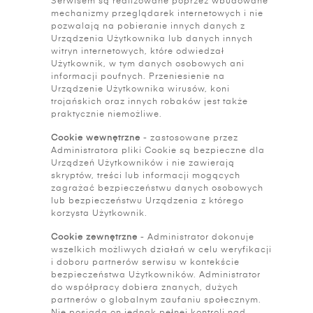
Serwisem są realizowane poprzez wbudowane
mechanizmy przeglądarek internetowych i nie
pozwalają na pobieranie innych danych z
Urządzenia Użytkownika lub danych innych
witryn internetowych, które odwiedzał
Użytkownik, w tym danych osobowych ani
informacji poufnych. Przeniesienie na
Urządzenie Użytkownika wirusów, koni
trojańskich oraz innych robaków jest także
praktycznie niemożliwe.
Cookie wewnętrzne
- zastosowane przez
Administratora pliki Cookie są bezpieczne dla
Urządzeń Użytkowników i nie zawierają
skryptów, treści lub informacji mogących
zagrażać bezpieczeństwu danych osobowych
lub bezpieczeństwu Urządzenia z którego
korzysta Użytkownik.
Cookie zewnętrzne
- Administrator dokonuje
wszelkich możliwych działań w celu weryfikacji
i doboru partnerów serwisu w kontekście
bezpieczeństwa Użytkowników. Administrator
do współpracy dobiera znanych, dużych
partnerów o globalnym zaufaniu społecznym.