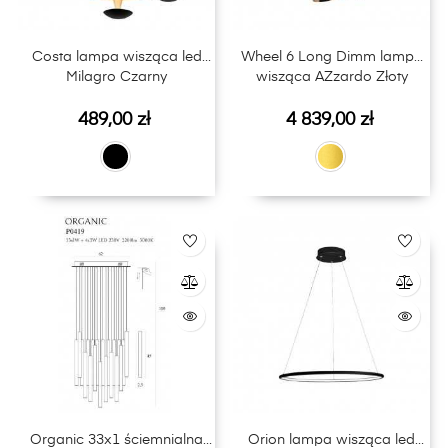
Costa lampa wisząca led
Wheel 6 Long Dimm lampa
Milagro Czarny
wisząca AZzardo Złoty
Cena
Cena
489,00 zł
4 839,00 zł
Organic 33x1 ściemnialna
Orion lampa wisząca led