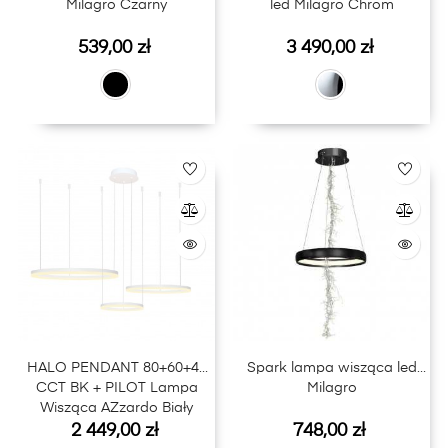
Milagro Czarny
led Milagro Chrom
Cena
Cena
539,00 zł
3 490,00 zł
HALO PENDANT 80+60+40
Spark lampa wisząca led
CCT BK + PILOT Lampa
Milagro
Wisząca AZzardo Biały
Cena
Cena
2 449,00 zł
748,00 zł