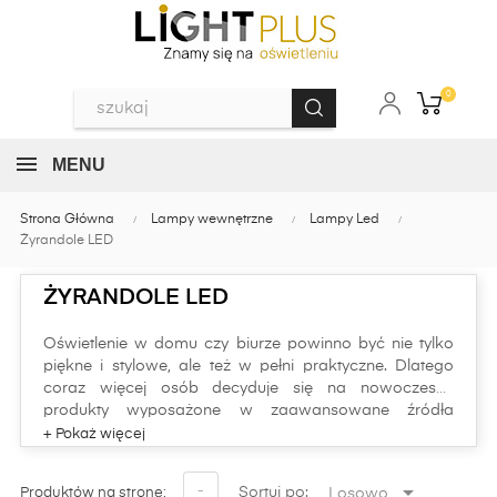
0
MENU
Strona Główna
Lampy wewnętrzne
Lampy Led
Żyrandole LED
ŻYRANDOLE LED
Oświetlenie w domu czy biurze powinno być nie tylko
piękne i stylowe, ale też w pełni praktyczne. Dlatego
coraz więcej osób decyduje się na nowoczesne
produkty wyposażone w zaawansowane źródła
światła. Zaliczają się do nich między innymi żyrandole
LED.
Szeroki wybór ciekawych lamp wiszących LED można

-
Sortuj po:
Losowo
Produktów na stronę: