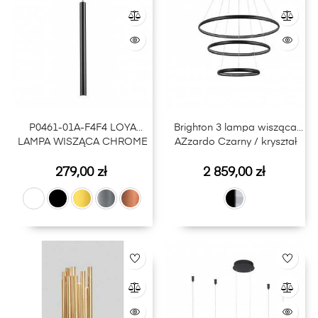
P0461-01A-F4F4 LOYA
Brighton 3 lampa wisząca
LAMPA WISZĄCA CHROME
AZzardo Czarny / kryształ
Cena
Cena
279,00 zł
2 859,00 zł