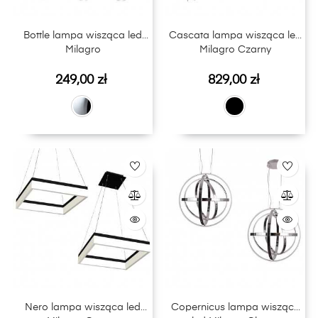
Bottle lampa wisząca led
Cascata lampa wisząca led
Milagro
Milagro Czarny
Cena
Cena
249,00 zł
829,00 zł
Nero lampa wisząca led
Copernicus lampa wisząca