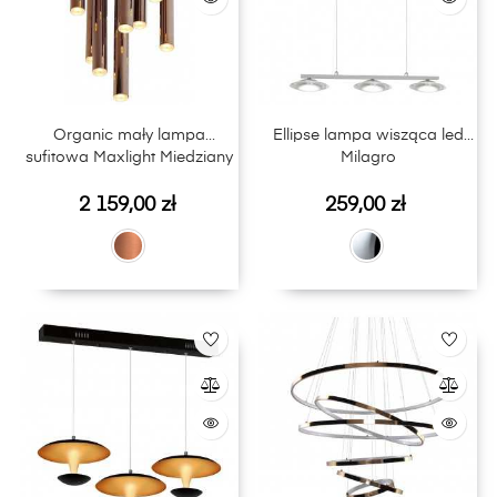
Organic mały lampa
Ellipse lampa wisząca led
sufitowa Maxlight Miedziany
Milagro
Cena
Cena
2 159,00 zł
259,00 zł