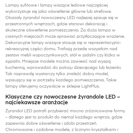
Lampy sufitowe i lampy wiszące ledowe najczęściej
wykorzystuje się jako oświetlenie główne lub strefowe.
Okazały żyrandol nowoczesny LED najlepiej spisuje się w
przestronnych wnętrzach, gdzie stanowi dekorację i
skuteczne oświetlenie pomieszczenia. Za duża lampa w
ciasnych miejscach może sprawiać przytłaczające wrażenie.
Dekoracyjne lampy wiszące stosuje się w reprezentacyjno-
rekreacyjnej części domu. Trafiają przede wszystkim nad
zestaw mebli wypoczynkowych, stół w jadalni czy łóżko w
sypialni. Mniejsze modele można zawiesić nad wyspą
kuchenną, wprowadzić do pokoju dziecięcego lub łazienki.
Tak naprawdę wystarczy tylko znaleźć dobry model,
wpisujący się w potrzeby każdego pomieszczenia. Takie
lampy oferujemy oczywiście w sklepie LightPlus.
Klasyczne czy nowoczesne żyrandole LED –
najciekawsze aranżacje
Żyrandol LED potrafi przybierać mocno zróżnicowane formy
– dlatego jest to produkt do niemal każdego wnętrza, gdzie
zapewnia dobre oświetlenie i zdobi przestrzeń.
Chromowane i ozdobne modele, z licznymi kryształkami i