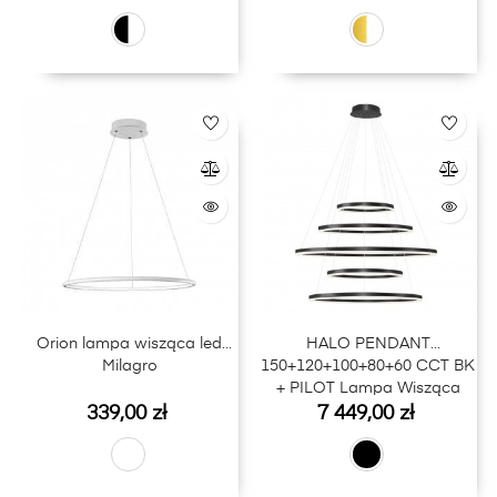
Orion lampa wisząca led
HALO PENDANT
Milagro
150+120+100+80+60 CCT BK
+ PILOT Lampa Wisząca
Cena
Cena
AZzardo Czarny
339,00 zł
7 449,00 zł