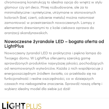
chromowaną konstrukcją to idealna opcja do wnętrz w stylu
glamour czy art deco. Mniej rozbudowane, ale za to
minimalistyczne i syntetyczne, utrzymane w stonowanych
kolorach (biel, czerń, odcienie metalu) można natomiast
zamontować w przestrzeniach nowoczesnych. Lampy z
elementami drewnianymi to z kolei ciekawa oprawa do
aranżacji skandynawskich.
Nowoczesne żyrandole LED – bogata oferta od
LightPlus
Nowoczesny żyrandol LED to praktyczna i piękna lampa do
Twojego domu. W LightPlus oferujemy szeroką gamę
sprawdzonych produktów najwyższej jakości, pochodzących
od renomowanych wytwórców. Każda z nich współpracuje z
energooszczędnym źródłem światła, co przekłada się na
funkcjonalność i realne oszczędności, co w dzisiejszych
czasach ma niebagatelne znaczenie. Sprawdź naszą ofertę i
wybierz idealny model dla siebie już dziś!