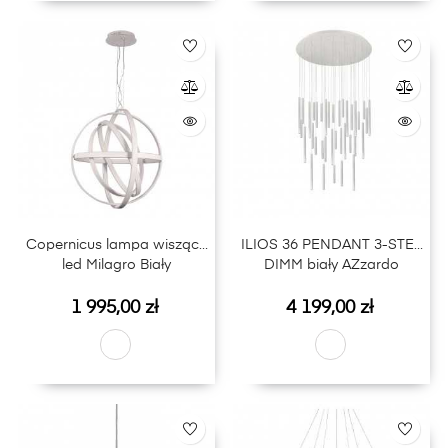
Copernicus lampa wisząca
ILIOS 36 PENDANT 3-STEP
led Milagro Biały
DIMM biały AZzardo
Cena
Cena
1 995,00 zł
4 199,00 zł