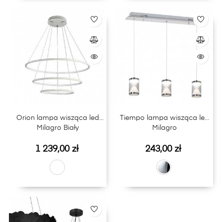
Orion lampa wisząca led
Tiempo lampa wisząca led
Milagro Biały
Milagro
Cena
Cena
1 239,00 zł
243,00 zł