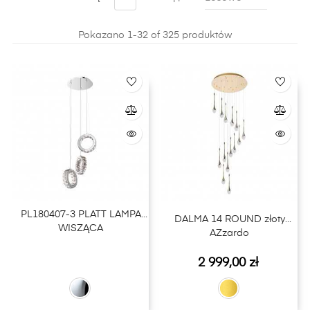
oczywiście znaleźć w naszej ofercie w sklepie
internetowym LightPlus.
Pokazano 1-32 of 325 produktów
PL180407-3 PLATT LAMPA
DALMA 14 ROUND złoty
WISZĄCA
AZzardo
Cena
Cena
2 999,00 zł