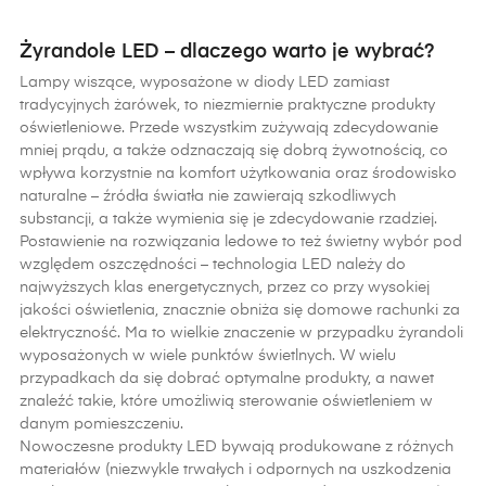
Żyrandole LED – dlaczego warto je wybrać?
Lampy wiszące, wyposażone w diody LED zamiast
tradycyjnych żarówek, to niezmiernie praktyczne produkty
oświetleniowe. Przede wszystkim zużywają zdecydowanie
mniej prądu, a także odznaczają się dobrą żywotnością, co
wpływa korzystnie na komfort użytkowania oraz środowisko
naturalne – źródła światła nie zawierają szkodliwych
substancji, a także wymienia się je zdecydowanie rzadziej.
Postawienie na rozwiązania ledowe to też świetny wybór pod
względem oszczędności – technologia LED należy do
najwyższych klas energetycznych, przez co przy wysokiej
jakości oświetlenia, znacznie obniża się domowe rachunki za
elektryczność. Ma to wielkie znaczenie w przypadku żyrandoli
wyposażonych w wiele punktów świetlnych. W wielu
przypadkach da się dobrać optymalne produkty, a nawet
znaleźć takie, które umożliwią sterowanie oświetleniem w
danym pomieszczeniu.
Nowoczesne produkty LED bywają produkowane z różnych
materiałów (niezwykle trwałych i odpornych na uszkodzenia