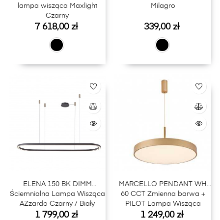
lampa wisząca Maxlight
Milagro
Czarny
Cena
Cena
7 618,00 zł
339,00 zł
ELENA 150 BK DIMM
MARCELLO PENDANT WH
Ściemnialna Lampa Wisząca
60 CCT Zmienna barwa +
AZzardo Czarny / Biały
PILOT Lampa Wisząca
Cena
Cena
AZzardo Złoty / biały
1 799,00 zł
1 249,00 zł