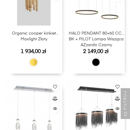
Organic cooper kinkiet
HALO PENDANT 80+60 CCT
Maxlight Złoty
BK + PILOT Lampa Wisząca
AZzardo Czarny
Cena
Cena
1 934,00 zł
2 149,00 zł
FILTRUJ