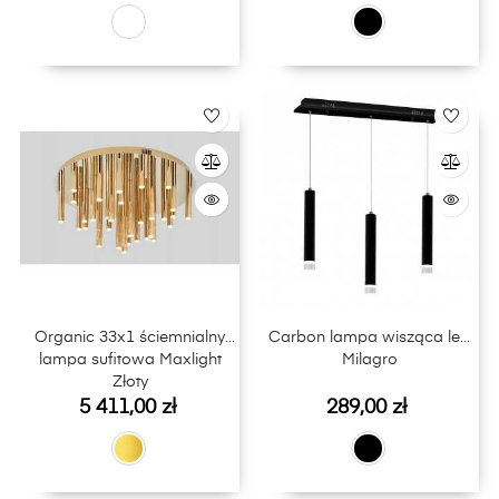
Organic 33x1 ściemnialny
Carbon lampa wisząca led
lampa sufitowa Maxlight
Milagro
Złoty
Cena
Cena
5 411,00 zł
289,00 zł