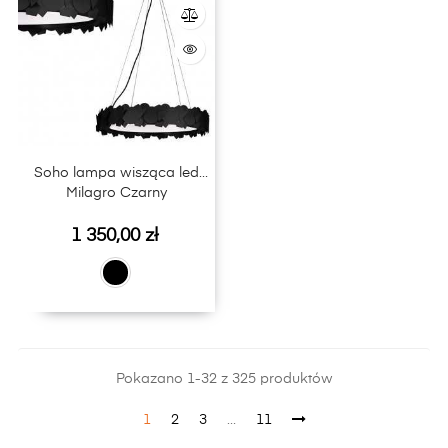
Soho lampa wisząca led
Milagro Czarny
Cena
1 350,00 zł
Pokazano 1-32 z 325 produktów
1
2
3
…
11