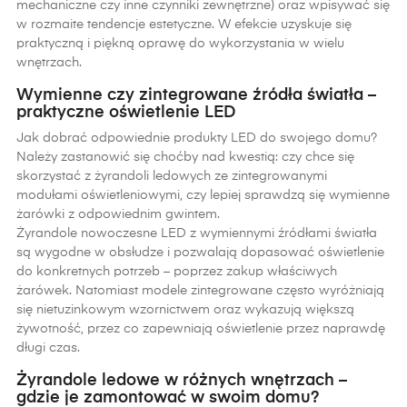
mechaniczne czy inne czynniki zewnętrzne) oraz wpisywać się
w rozmaite tendencje estetyczne. W efekcie uzyskuje się
praktyczną i piękną oprawę do wykorzystania w wielu
wnętrzach.
Wymienne czy zintegrowane źródła światła –
praktyczne oświetlenie LED
Jak dobrać odpowiednie produkty LED do swojego domu?
Należy zastanowić się choćby nad kwestią: czy chce się
skorzystać z żyrandoli ledowych ze zintegrowanymi
modułami oświetleniowymi, czy lepiej sprawdzą się wymienne
żarówki z odpowiednim gwintem.
Żyrandole nowoczesne LED z wymiennymi źródłami światła
są wygodne w obsłudze i pozwalają dopasować oświetlenie
do konkretnych potrzeb – poprzez zakup właściwych
żarówek. Natomiast modele zintegrowane często wyróżniają
się nietuzinkowym wzornictwem oraz wykazują większą
żywotność, przez co zapewniają oświetlenie przez naprawdę
długi czas.
Żyrandole ledowe w różnych wnętrzach –
gdzie je zamontować w swoim domu?