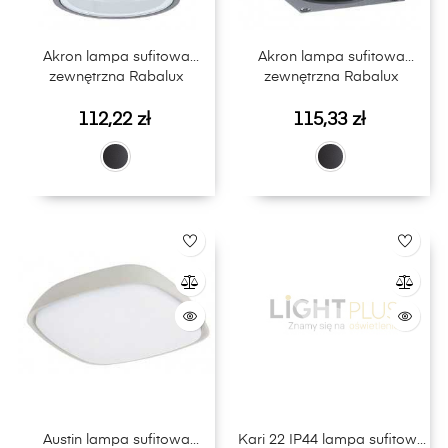
Akron lampa sufitowa
Akron lampa sufitowa
zewnętrzna Rabalux
zewnętrzna Rabalux
Cena
Cena
112,22 zł
115,33 zł
Austin lampa sufitowa
Kari 22 IP44 lampa sufitowa