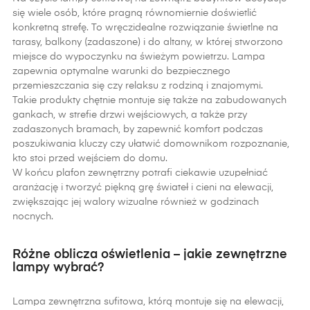
się wiele osób, które pragną równomiernie doświetlić
konkretną strefę. To wręczidealne rozwiązanie świetlne na
tarasy, balkony (zadaszone) i do altany, w której stworzono
miejsce do wypoczynku na świeżym powietrzu. Lampa
zapewnia optymalne warunki do bezpiecznego
przemieszczania się czy relaksu z rodziną i znajomymi.
Takie produkty chętnie montuje się także na zabudowanych
gankach, w strefie drzwi wejściowych, a także przy
zadaszonych bramach, by zapewnić komfort podczas
poszukiwania kluczy czy ułatwić domownikom rozpoznanie,
kto stoi przed wejściem do domu.
W końcu plafon zewnętrzny potrafi ciekawie uzupełniać
aranżację i tworzyć piękną grę świateł i cieni na elewacji,
zwiększając jej walory wizualne również w godzinach
nocnych.
Różne oblicza oświetlenia – jakie zewnętrzne
lampy wybrać?
Lampa zewnętrzna sufitowa, którą montuje się na elewacji,