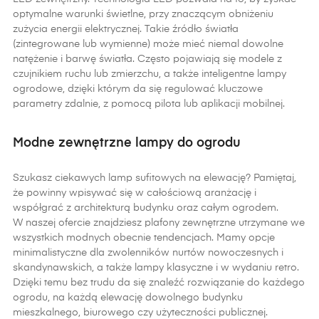
optymalne warunki świetlne, przy znaczącym obniżeniu
zużycia energii elektrycznej. Takie źródło światła
(zintegrowane lub wymienne) może mieć niemal dowolne
natężenie i barwę światła. Często pojawiają się modele z
czujnikiem ruchu lub zmierzchu, a także inteligentne lampy
ogrodowe, dzięki którym da się regulować kluczowe
parametry zdalnie, z pomocą pilota lub aplikacji mobilnej.
Modne zewnętrzne lampy do ogrodu
Szukasz ciekawych lamp sufitowych na elewację? Pamiętaj,
że powinny wpisywać się w całościową aranżację i
współgrać z architekturą budynku oraz całym ogrodem.
W naszej ofercie znajdziesz plafony zewnętrzne utrzymane we
wszystkich modnych obecnie tendencjach. Mamy opcje
minimalistyczne dla zwolenników nurtów nowoczesnych i
skandynawskich, a także lampy klasyczne i w wydaniu retro.
Dzięki temu bez trudu da się znaleźć rozwiązanie do każdego
ogrodu, na każdą elewację dowolnego budynku
mieszkalnego, biurowego czy użyteczności publicznej.