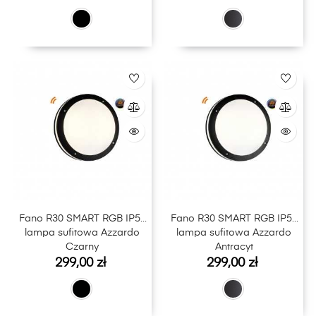
Fano R30 SMART RGB IP54
Fano R30 SMART RGB IP54
lampa sufitowa Azzardo
lampa sufitowa Azzardo
Czarny
Antracyt
Cena
Cena
299,00 zł
299,00 zł