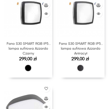
Fano S30 SMART RGB IP54
Fano S30 SMART RGB IP54
lampa sufitowa Azzardo
lampa sufitowa Azzardo
Czarny
Antracyt
Cena
Cena
299,00 zł
299,00 zł