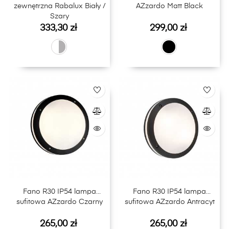
zewnętrzna Rabalux Biały /
AZzardo Matt Black
Szary
Cena
Cena
333,30 zł
299,00 zł
Fano R30 IP54 lampa
Fano R30 IP54 lampa
sufitowa AZzardo Czarny
sufitowa AZzardo Antracyt
Cena
Cena
265,00 zł
265,00 zł