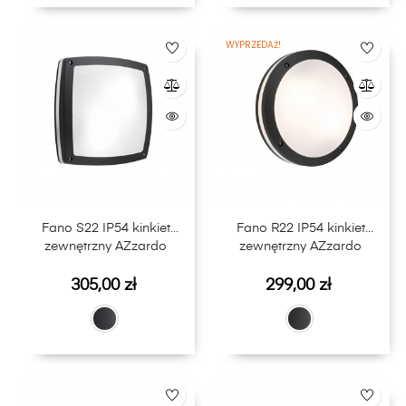
WYPRZEDAŻ!
Fano S22 IP54 kinkiet
Fano R22 IP54 kinkiet
zewnętrzny AZzardo
zewnętrzny AZzardo
Cena
Cena
305,00 zł
299,00 zł