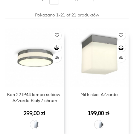
modnych i trwałych rozwiązań znajdziesz w naszym
sklepie internetowym LightPlus.
Pokazano 1-21 of 21 produktów
Kari 22 IP44 lampa sufitowa
Mil kinkiet AZzardo
AZzardo Biały / chrom
Cena
Cena
299,00 zł
199,00 zł