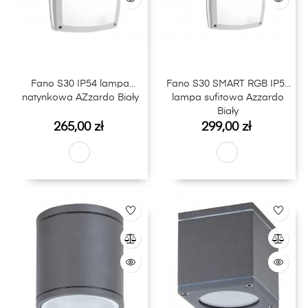
Fano S30 IP54 lampa
Fano S30 SMART RGB IP54
natynkowa AZzardo Biały
lampa sufitowa Azzardo
Biały
Cena
Cena
265,00 zł
299,00 zł