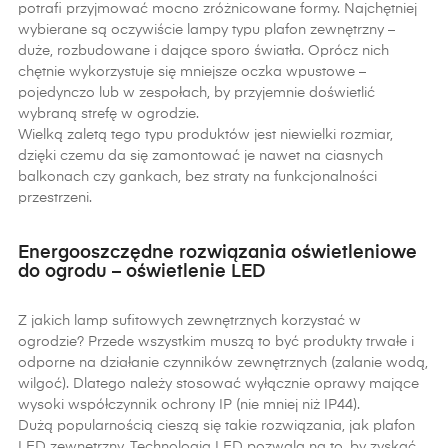
potrafi przyjmować mocno zróżnicowane formy. Najchętniej
wybierane są oczywiście lampy typu plafon zewnętrzny –
duże, rozbudowane i dające sporo światła. Oprócz nich
chętnie wykorzystuje się mniejsze oczka wpustowe –
pojedynczo lub w zespołach, by przyjemnie doświetlić
wybraną strefę w ogrodzie.
Wielką zaletą tego typu produktów jest niewielki rozmiar,
dzięki czemu da się zamontować je nawet na ciasnych
balkonach czy gankach, bez straty na funkcjonalności
przestrzeni.
Energooszczędne rozwiązania oświetleniowe
do ogrodu – oświetlenie LED
Z jakich lamp sufitowych zewnętrznych korzystać w
ogrodzie? Przede wszystkim muszą to być produkty trwałe i
odporne na działanie czynników zewnętrznych (zalanie wodą,
wilgoć). Dlatego należy stosować wyłącznie oprawy mające
wysoki współczynnik ochrony IP (nie mniej niż IP44).
Dużą popularnością cieszą się takie rozwiązania, jak plafon
LED zewnętrzny. Technologia LED pozwala na to, by zyskać