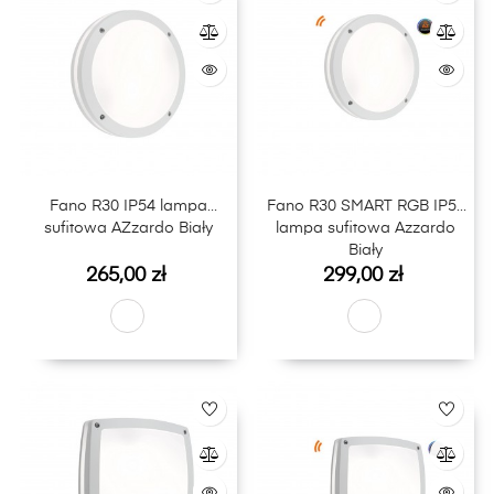
Fano R30 IP54 lampa
Fano R30 SMART RGB IP54
sufitowa AZzardo Biały
lampa sufitowa Azzardo
Biały
Cena
Cena
265,00 zł
299,00 zł