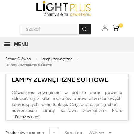
0
MENU
Strona Główna
Lampy zewnętrzne
Lampy zewnętrzne sufitowe
LAMPY ZEWNĘTRZNE SUFITOWE
Oświetlenie zewnętrzne w pobliżu domu powinno
składać się z kilku rodzajów opraw oświetleniowych,
spełniających różne funkcje. Często stosuje się choćby
nowoczesne lampy sufitowe zewnętrzne, które
podnoszą wygodę korzystania z terenu i wpływają
pozytywnie na jego estetykę.
Chcesz zbudować praktyczne oświetlenie zewnętrzne?
Szukasz wysokiej jakości produktów? Szeroki wybór

-
Sortuj po:
Wybierz
Produktów na stronę: