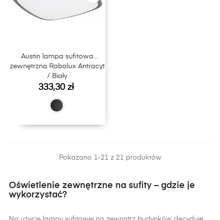
Austin lampa sufitowa
zewnętrzna Rabalux Antracyt
/ Biały
Cena
333,30 zł
Pokazano 1-21 z 21 produktów
Oświetlenie zewnętrzne na sufity – gdzie je
wykorzystać?
Na użycie lampy sufitowej na zewnątrz budynków decyduje