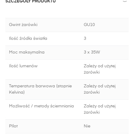
SZCZEGÓŁY PRODUKTU
Gwint żarówki
GU10
Ilość źródła światła
3
Moc maksymalna
3 x 35W
Ilość lumenów
Zależy od użytej
żarówki
Temperatura barwowa (stopnie
Zależy od użytej
Kelvina)
żarówki
Możliwość / metody ściemniania
Zależy od użytej
żarówki
PIlot
Nie