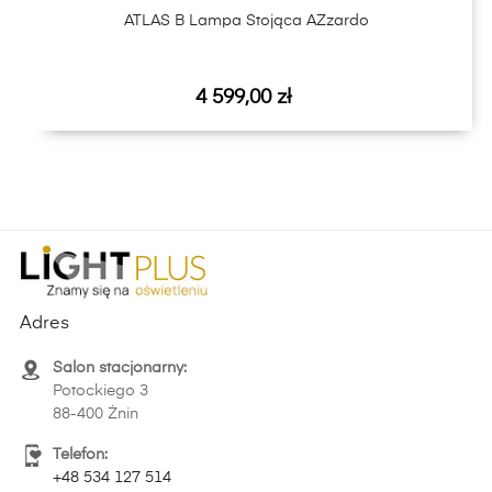
ATLAS B Lampa Stojąca AZzardo
Cena
4 599,00 zł
Adres
Salon stacjonarny:
Potockiego 3
88-400 Żnin
Telefon:
+48 534 127 514