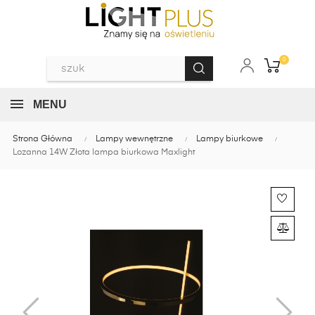
0
MENU
Strona Główna
Lampy wewnętrzne
Lampy biurkowe
Lozanna 14W Złota lampa biurkowa Maxlight