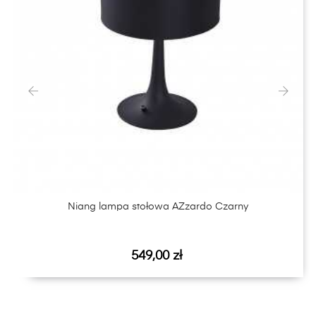
‹
›
Niang lampa stołowa AZzardo Czarny
Cena
549,00 zł