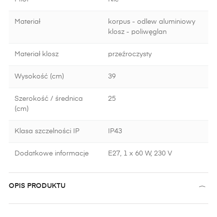
Materiał
korpus - odlew aluminiowy
klosz - poliwęglan
Materiał klosz
przeźroczysty
Wysokość (cm)
39
Szerokość / średnica
25
(cm)
Klasa szczelności IP
IP43
Dodatkowe informacje
E27, 1 x 60 W, 230 V
OPIS PRODUKTU