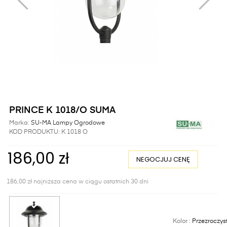
PRINCE K 1018/O SUMA
Marka:
SU-MA Lampy Ogrodowe
KOD PRODUKTU:
K 1018 O
186,00 zł
NEGOCJUJ CENĘ
186,00 zł najniższa cena w ciągu ostatnich 30 dni
Kolor :
Przezroczys