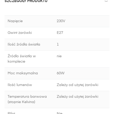
SZCZEGÓŁY PRODUKTU
Napięcie
230V
Gwint żarówki
E27
Ilość źródła światła
1
Źródło światła w
nie
komplecie
Moc maksymalna
60W
Ilość lumenów
Zależy od użytej żarówki
Temperatura barwowa
Zależy od użytej żarówki
(stopnie Kelvina)
PIlot
Nie