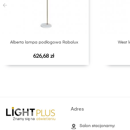
‹
Alberta lampa podłogowa Rabalux
West 
Cena
626,68 zł
Adres
Salon stacjonarny: