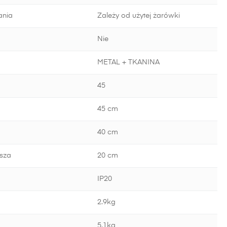
ania
Zależy od użytej żarówki
Nie
METAL + TKANINA
45
45 cm
40 cm
sza
20 cm
IP20
2.9kg
5.1kg