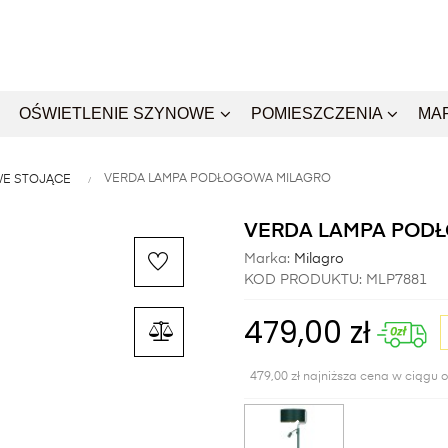
OŚWIETLENIE SZYNOWE
POMIESZCZENIA
MA
VERDA LAMPA PODŁOGOWA MILAGRO
E STOJĄCE
VERDA LAMPA POD
Marka:
Milagro
KOD PRODUKTU:
MLP7881
479,00 zł
479,00 zł najniższa cena w ciągu o