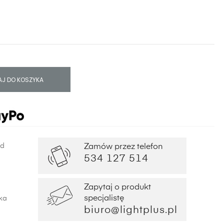
J DO KOSZYKA
od
Zamów przez telefon
534 127 514
Zapytaj o produkt
specjalistę
ka
biuro@lightplus.pl