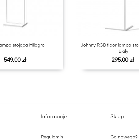
lampa stojąca Milagro
Johnny RGB floor lampa sto
Biały
Cena
Cena
549,00 zł
295,00 zł
Informacje
Sklep
Regulamin
Co nowego?