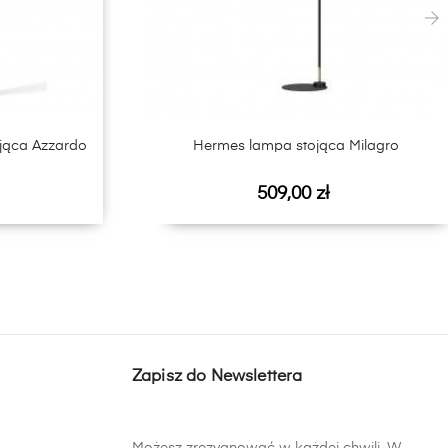
›
jąca Azzardo
Hermes lampa stojąca Milagro
Cena
509,00 zł
Zapisz do Newslettera
Możesz zrezygnować w każdej chwili. W