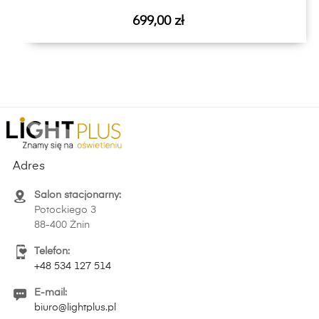
Cena
699,00 zł
Adres
Salon stacjonarny:
Potockiego 3
88-400 Żnin
Telefon:
+48 534 127 514
E-mail:
biuro@lightplus.pl