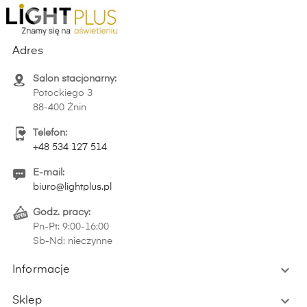
Adres
Salon stacjonarny:
Potockiego 3
88-400 Żnin
Telefon:
+48 534 127 514
E-mail:
biuro@lightplus.pl
Godz. pracy:
Pn-Pt: 9:00-16:00
Sb-Nd: nieczynne

Informacje

Sklep