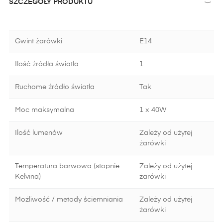
SZCZEGÓŁY PRODUKTU
Gwint żarówki
E14
Ilość źródła światła
1
Ruchome źródło światła
Tak
Moc maksymalna
1 x 40W
Ilość lumenów
Zależy od użytej
żarówki
Temperatura barwowa (stopnie
Zależy od użytej
Kelvina)
żarówki
Możliwość / metody ściemniania
Zależy od użytej
żarówki