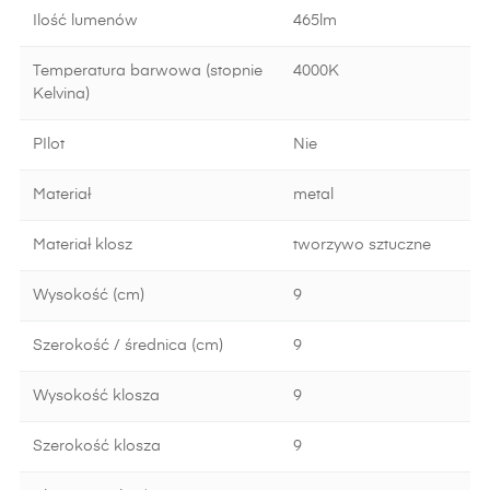
Ilość lumenów
465lm
Temperatura barwowa (stopnie
4000K
Kelvina)
PIlot
Nie
Materiał
metal
Materiał klosz
tworzywo sztuczne
Wysokość (cm)
9
Szerokość / średnica (cm)
9
Wysokość klosza
9
Szerokość klosza
9