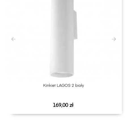
‹
›
Kinkiet LAGOS 2 biały
Cena
169,00 zł