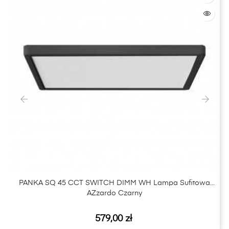
‹
›
PANKA SQ 45 CCT SWITCH DIMM WH Lampa Sufitowa
AZzardo Czarny
Cena
579,00 zł