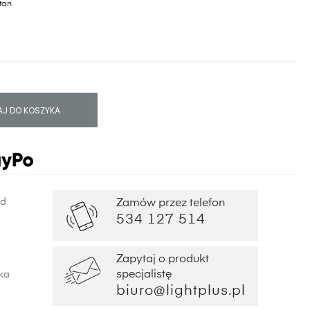
atan
J DO KOSZYKA
od
Zamów przez telefon
534 127 514
Zapytaj o produkt
specjalistę
ka
biuro@lightplus.pl