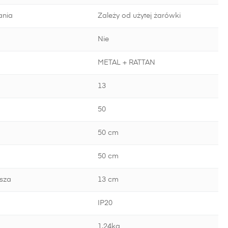
ania
Zależy od użytej żarówki
Nie
METAL + RATTAN
13
50
50 cm
50 cm
sza
13 cm
IP20
1.24kg