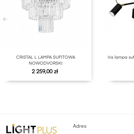
‹
CRISTAL L LAMPA SUFITOWA
Iris lampa su
NOWODVORSKI
Cena
2 259,00 zł
Adres