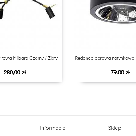
fitowa Milagro Czarny / Złoty
Redondo oprawa natynkowa M
Cena
Cena
280,00 zł
79,00 zł
Informacje
Sklep