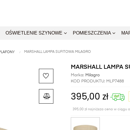
OŚWIETLENIE SZYNOWE
POMIESZCZENIA
MA
MARSHALL LAMPA SUFITOWA MILAGRO
PLAFONY
MARSHALL LAMPA S
Marka:
Milagro
KOD PRODUKTU:
MLP7488
395,00 zł
395,00 zł najniższa cena w ciągu o