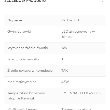
SZCZEGÓŁY PRODUKTU
Napięcie
~230v/50Hz
Gwint żarówki
LED zintegrowany w
lampie
Wymienne źródło światła
Tak
Ilość źródła światła
1
Źródło światła w komplecie
TAK
Moc maksymalna
48W
Temperatura barwowa
ZMIENNA 3000K÷6000K
(stopnie Kelvina)
Możliwość / metody
Za pomocą pilota