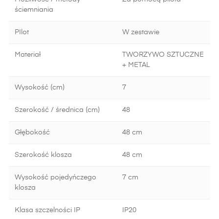
ściemniania
PIlot
W zestawie
Materiał
TWORZYWO SZTUCZNE
+ METAL
Wysokość (cm)
7
Szerokość / średnica (cm)
48
Głębokość
48 cm
Szerokość klosza
48 cm
Wysokość pojedyńczego
7 cm
klosza
Klasa szczelności IP
IP20