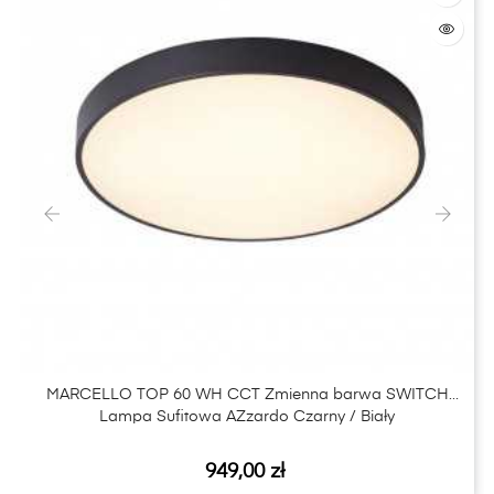
‹
›
MARCELLO TOP 60 WH CCT Zmienna barwa SWITCH
Lampa Sufitowa AZzardo Czarny / Biały
Cena
949,00 zł