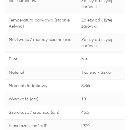
Ilość lumenów
Zależy od użytej
żarówki
Temperatura barwowa (stopnie
Zależy od użytej
Kelvina)
żarówki
Możliwość / metody ściemniania
Zależy od użytej
żarówki
PIlot
Nie
Materiał
Tkanina / Szkło
Materiał dodatkowy
Szkło
Wysokość (cm)
13
Szerokość / średnica (cm)
46.5
Klasa szczelności IP
IP20