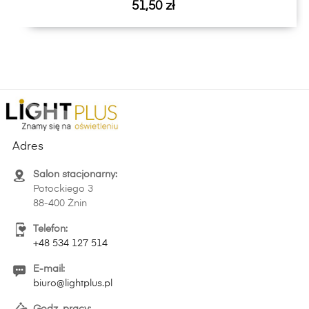
Cena
51,50 zł
Adres
Salon stacjonarny:
Potockiego 3
88-400 Żnin
Telefon:
+48 534 127 514
E-mail:
biuro@lightplus.pl
Godz. pracy: