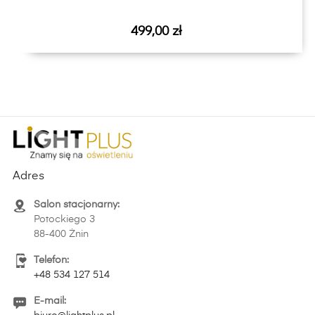
Cena
499,00 zł
Adres
Salon stacjonarny:
Potockiego 3
88-400 Żnin
Telefon:
+48 534 127 514
E-mail: