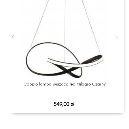
‹
›
Cappio lampa wisząca led Milagro Czarny
Cena
549,00 zł