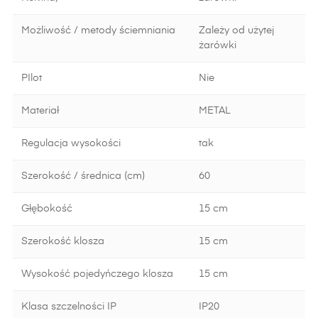
Możliwość / metody ściemniania
Zależy od użytej
żarówki
PIlot
Nie
Materiał
METAL
Regulacja wysokości
tak
Szerokość / średnica (cm)
60
Głębokość
15 cm
Szerokość klosza
15 cm
Wysokość pojedyńczego klosza
15 cm
Klasa szczelności IP
IP20