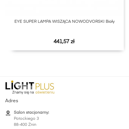
EYE SUPER LAMPA WISZĄCA NOWODVORSKI Biały
Cena
441,57 zł
Adres
Salon stacjonarny:
Potockiego 3
88-400 Żnin