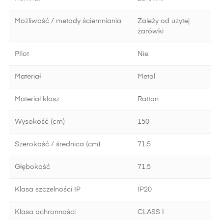
Możliwość / metody ściemniania
Zależy od użytej
żarówki
PIlot
Nie
Materiał
Metal
Materiał klosz
Rattan
Wysokość (cm)
150
Szerokość / średnica (cm)
71.5
Głębokość
71.5
Klasa szczelności IP
IP20
Klasa ochronności
CLASS I