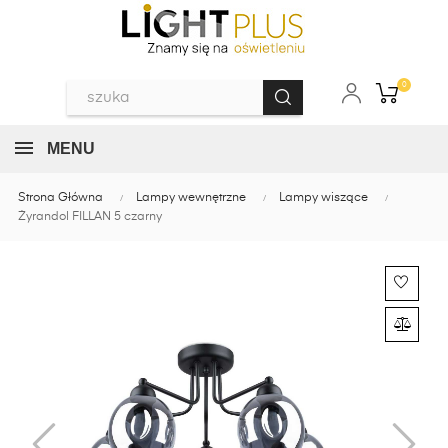
0
MENU
Strona Główna
Lampy wewnętrzne
Lampy wiszące
Żyrandol FILLAN 5 czarny