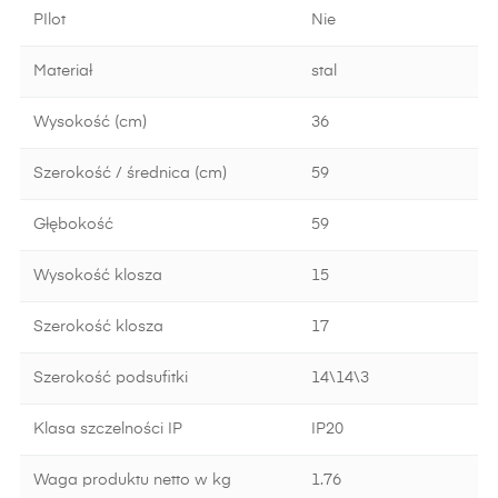
PIlot
Nie
Materiał
stal
Wysokość (cm)
36
Szerokość / średnica (cm)
59
Głębokość
59
Wysokość klosza
15
Szerokość klosza
17
Szerokość podsufitki
14\14\3
Klasa szczelności IP
IP20
Waga produktu netto w kg
1.76