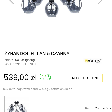
ŻYRANDOL FILLAN 5 CZARNY
Marka:
Sollux lighting
KOD PRODUKTU:
SL.1145
539,00 zł
NEGOCJUJ CENĘ
539,00 zł najniższa cena w ciągu ostatnich 30 dni
Kolor :
Czarny / dy