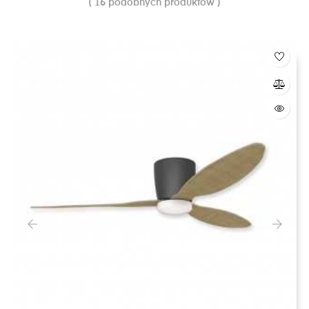
( 16 podobnych produktów )
‹
›