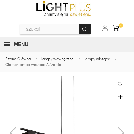
0
MENU
Strona Główna
Lampy wewnętrzne
Lampy wiszące
Clamor lampa wisząca AZzardo