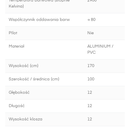
Temperatura barwowa (stopnie
2900
Kelvina)
Współczynnik oddawania barw
≥ 80
PIlot
Nie
Materiał
ALUMINIUM /
PVC
Wysokość (cm)
170
Szerokość / średnica (cm)
100
Głębokość
12
Długość
12
Wysokość klosza
12