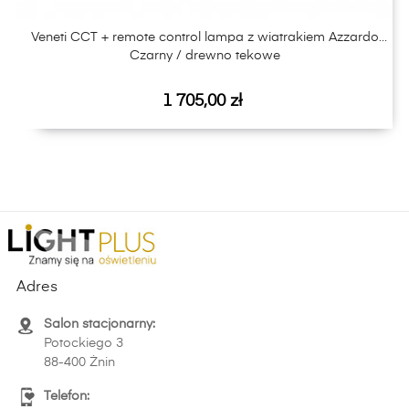
Veneti CCT + remote control lampa z wiatrakiem Azzardo
Czarny / drewno tekowe
Cena
1 705,00 zł
Adres
Salon stacjonarny:
Potockiego 3
88-400 Żnin
Telefon: