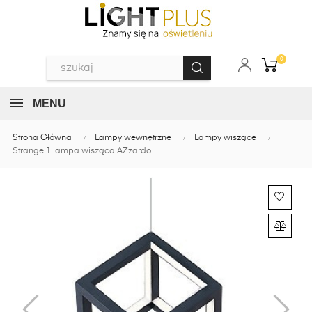
0
MENU
Strona Główna
Lampy wewnętrzne
Lampy wiszące
Strange 1 lampa wisząca AZzardo