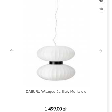
‹
›
DABURU Wisząca 2L Biały Markslojd
Cena
1 499,00 zł