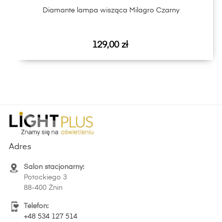
Diamante lampa wisząca Milagro Czarny
Cena
129,00 zł
Adres
Salon stacjonarny:
Potockiego 3
88-400 Żnin
Telefon:
+48 534 127 514