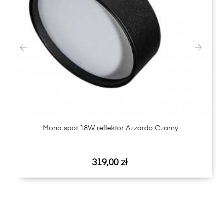
‹
›
Mona spot 18W reflektor Azzardo Czarny
Cena
319,00 zł