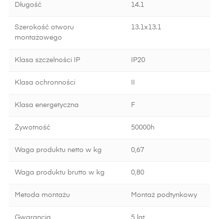
Długość
14.1
Szerokość otworu
13.1x13.1
montażowego
Klasa szczelności IP
IP20
Klasa ochronności
II
Klasa energetyczna
F
Żywotność
50000h
Waga produktu netto w kg
0,67
Waga produktu brutto w kg
0,80
Metoda montażu
Montaż podtynkowy
Gwarancja
5 lat