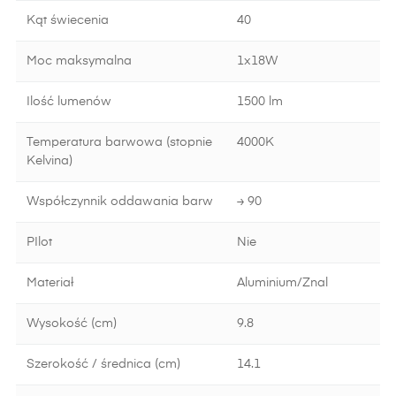
Kąt świecenia
40
Moc maksymalna
1x18W
Ilość lumenów
1500 lm
Temperatura barwowa (stopnie
4000K
Kelvina)
Współczynnik oddawania barw
≥ 90
PIlot
Nie
Materiał
Aluminium/Znal
Wysokość (cm)
9.8
Szerokość / średnica (cm)
14.1