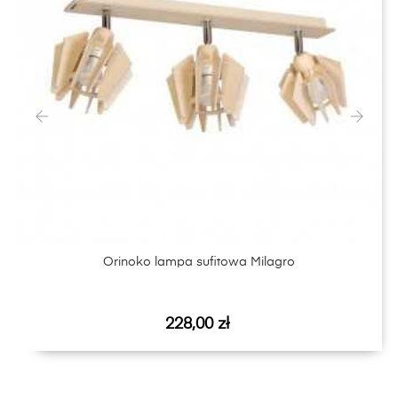
‹
›
Orinoko lampa sufitowa Milagro
Cena
228,00 zł