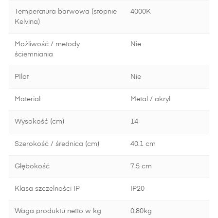
Temperatura barwowa (stopnie
4000K
Kelvina)
Możliwość / metody
Nie
ściemniania
PIlot
Nie
Materiał
Metal / akryl
Wysokość (cm)
14
Szerokość / średnica (cm)
40.1 cm
Głębokość
7.5 cm
Klasa szczelności IP
IP20
Waga produktu netto w kg
0.80kg