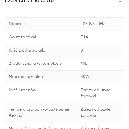
SZCZEGÓŁY PRODUKTU
Napięcie
~230V/ 50Hz
Gwint żarówki
E14
Ilość źródła światła
3
Źródło światła w komplecie
NIE
Moc maksymalna
40W
Ilość lumenów
Zależy od użytej
żarówki
Temperatura barwowa (stopnie
Zależy od użytej
Kelvina)
żarówki
Możliwość / metody ściemniania
Zależy od użytej