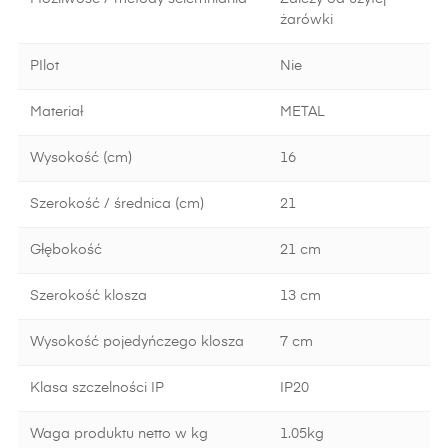
żarówki
PIlot
Nie
Materiał
METAL
Wysokość (cm)
16
Szerokość / średnica (cm)
21
Głębokość
21 cm
Szerokość klosza
13 cm
Wysokość pojedyńczego klosza
7 cm
Klasa szczelności IP
IP20
Waga produktu netto w kg
1.05kg