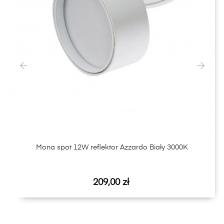
‹
›
Mona spot 12W reflektor Azzardo Biały 3000K
Cena
209,00 zł