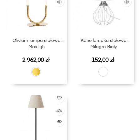
Oliviam lampa stołowa
Kane lampka stołowa
Maxligh
Milagro Biały
Cena
Cena
2 962,00 zł
152,00 zł