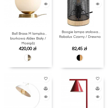
Boogie lampa stołowa
Ball Brass M lampka
Rabalux Czarny / Drewno
biurkowa Aldex Biały /
Mosiądz
Cena
Cena
420,00 zł
82,45 zł