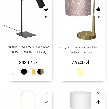
MONO LAMPA STOŁOWA
Ziggy lampka nocna Milagro
NOWODVORSKI Biały
Złoty / różowy
Cena
Cena
343,17 zł
275,00 zł