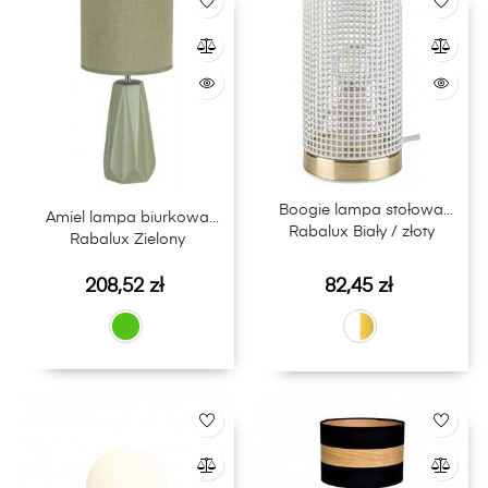
Boogie lampa stołowa
Amiel lampa biurkowa
Rabalux Biały / złoty
Rabalux Zielony
Cena
Cena
208,52 zł
82,45 zł