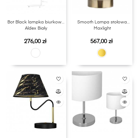
Bot Black lampka biurkowa
Smooth Lampa stołowa
Aldex Biały
Maxlight
Cena
Cena
276,00 zł
567,00 zł