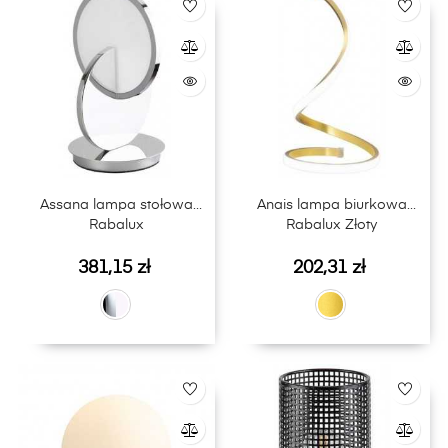
Assana lampa stołowa
Anais lampa biurkowa
Rabalux
Rabalux Złoty
Cena
Cena
381,15 zł
202,31 zł