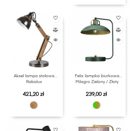
Aksel lampa stołowa
Felix lampka biurkowa
Rabalux
Milagro Zielony / Złoty
Cena
Cena
421,20 zł
239,00 zł