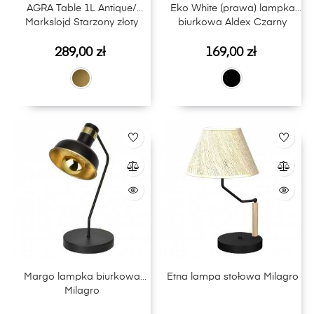
AGRA Table 1L Antique/
Eko White (prawa) lampka
Markslojd Starzony złoty
biurkowa Aldex Czarny
Cena
Cena
289,00 zł
169,00 zł
Margo lampka biurkowa
Etna lampa stołowa Milagro
Milagro