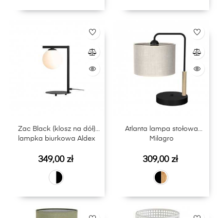
Zac Black (klosz na dół)
Atlanta lampa stołowa
lampka biurkowa Aldex
Milagro
Cena
Cena
349,00 zł
309,00 zł