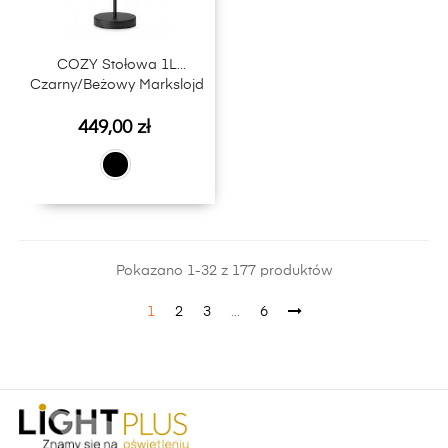
COZY Stołowa 1L
Czarny/Beżowy Markslojd
Cena
449,00 zł
Pokazano 1-32 z 177 produktów
1
2
3
…
6