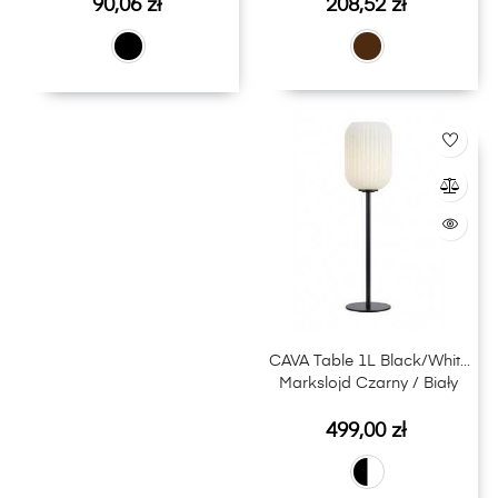
Cena
Cena
90,06 zł
208,52 zł
CAVA Table 1L Black/White
Markslojd Czarny / Biały
Cena
499,00 zł