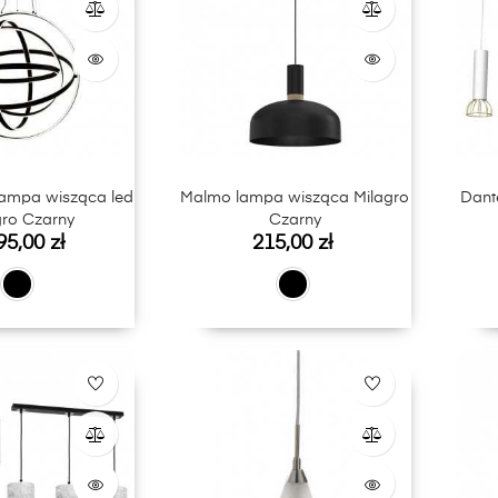
lampa wisząca led
Malmo lampa wisząca Milagro
Dant
gro Czarny
Czarny
a
Cena
95,00 zł
215,00 zł