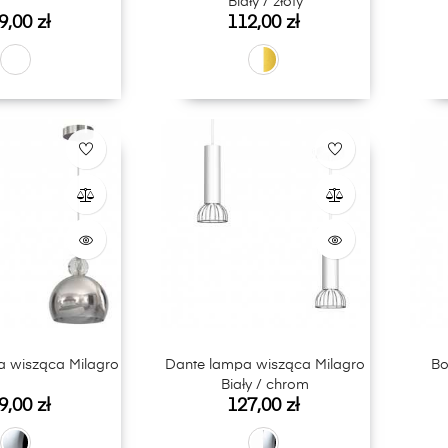
Biały / złoty
na
Cena
9,00 zł
112,00 zł
a wisząca Milagro
Dante lampa wisząca Milagro
Bo
Biały / chrom
na
Cena
9,00 zł
127,00 zł