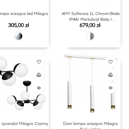
ampa wisząca led Milagro
AMY Sufitowa 1L Chrom/Biała
IP44/ Markslojd Biały /
Cena
Cena
305,00 zł
679,00 zł
Aluminium
a żyrandol Milagro Czarny
Dani lampa wisząca Milagro