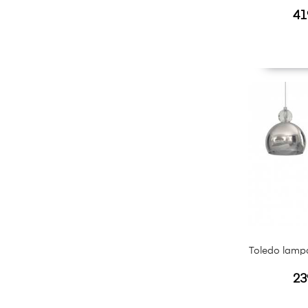
Ce
41
Toledo lamp
Ce
23