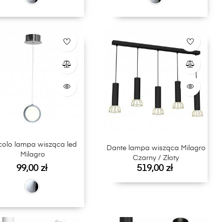
colo lampa wisząca led
Dante lampa wisząca Milagro
Milagro
Czarny / Złoty
Cena
Cena
99,00 zł
519,00 zł