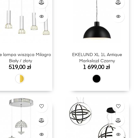
e lampa wisząca Milagro
EKELUND XL 1L Antique
Biały / złoty
Markslojd Czarny
Cena
Cena
519,00 zł
1 699,00 zł