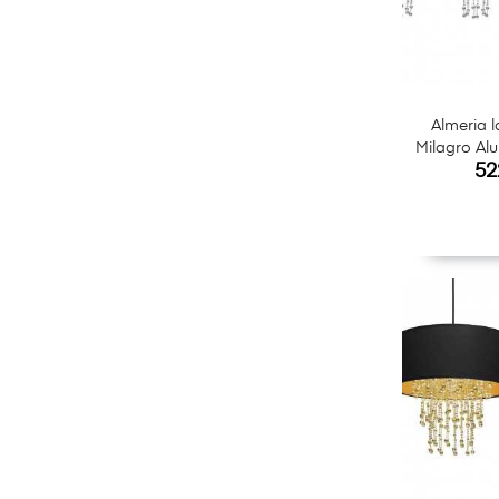
Almeria 
Milagro Al
Ce
52