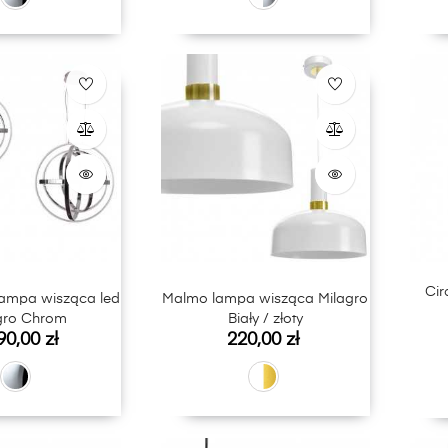
Cir
lampa wisząca led
Malmo lampa wisząca Milagro
gro Chrom
Biały / złoty
a
Cena
90,00 zł
220,00 zł