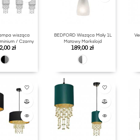
lampa wisząca
BEDFORD Wisząca Mały 1L
Venus lam
uminium / Czarny
Matowy Markslojd
na
Cena
2,00 zł
189,00 zł