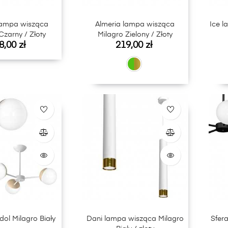
lampa wisząca
Almeria lampa wisząca
Ice l
Czarny / Złoty
Milagro Zielony / Złoty
na
Cena
8,00 zł
219,00 zł
dol Milagro Biały
Dani lampa wisząca Milagro
Sfer