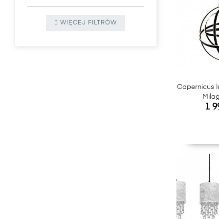
WIĘCEJ FILTRÓW
Copernicus 
Mila
Cen
1 9