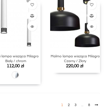
 lampa wisząca Milagro
Malmo lampa wisząca Milagro
Biały / chrom
Czarny / Złoty
Cena
Cena
112,00 zł
220,00 zł
1
2
3
…
8