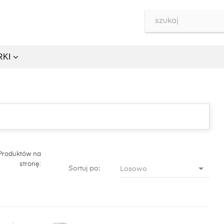
RKI
Produktów na
stronę:

Sortuj po:
Losowo