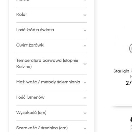
Kolor
Ilość źródła światła
Gwint żarówki
Temperatura barwowa (stopnie
Kelvina)
Starlight
M
Ce
Możliwość / metody ściemniania
27
Ilość lumenów
Wysokość (cm)
Szerokość / średnica (cm)