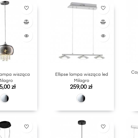
Co
 lampa wisząca
Ellipse lampa wisząca led
ilagro
Milagro
na
Cena
5,00 zł
259,00 zł