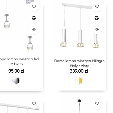
ppa lampa wisząca led
Dante lampa wisząca Milagro
Milagro
Biały / złoty
Cena
Cena
95,00 zł
339,00 zł