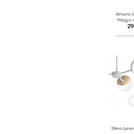
Almeria 
Milagro 
Ce
29
Sfera żyran