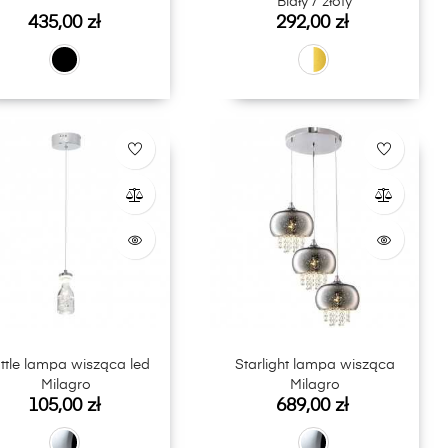
Biały / złoty
Cena
Cena
435,00 zł
292,00 zł
ttle lampa wisząca led
Starlight lampa wisząca
Milagro
Milagro
Cena
Cena
105,00 zł
689,00 zł