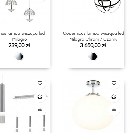
pa wisząca led
Copernicus lampa wisząca led
Milagro
Milagro Chrom / Czarny
Cena
Cena
239,00 zł
3 650,00 zł