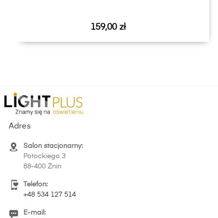
Cena
159,00 zł
Adres
Salon stacjonarny:
Potockiego 3
88-400 Żnin
Telefon:
+48 534 127 514
E-mail: