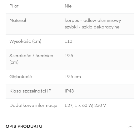
PIlot
Nie
Materiał
korpus - odlew aluminiowy
szybki - szkło dekoracyjne
Wysokość (cm)
110
Szerokość / średnica
19.5
(cm)
Głębokość
19,5 cm
Klasa szczelności IP
IP43
Dodatkowe informacje
E27, 1 x 60 W, 230 V
OPIS PRODUKTU