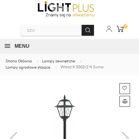
0
MENU
Strona Główna
Lampy zewnętrzne
Witraż K 5002/2 N Suma
Lampy ogrodowe stojące