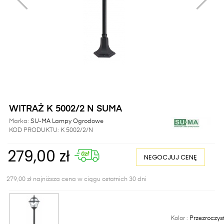
WITRAŻ K 5002/2 N SUMA
Marka:
SU-MA Lampy Ogrodowe
KOD PRODUKTU:
K 5002/2/N
279,00 zł
NEGOCJUJ CENĘ
279,00 zł najniższa cena w ciągu ostatnich 30 dni
Kolor :
Przezroczys