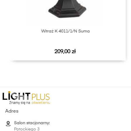
Witraż K 4011/1/N Suma
Cena
209,00 zł
Adres
Salon stacjonarny:
Potockiego 3