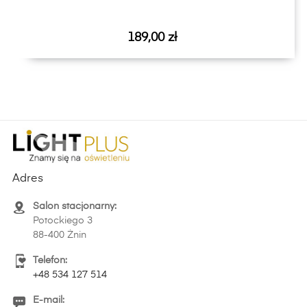
Cena
189,00 zł
Adres
Salon stacjonarny:
Potockiego 3
88-400 Żnin
Telefon:
+48 534 127 514
E-mail: