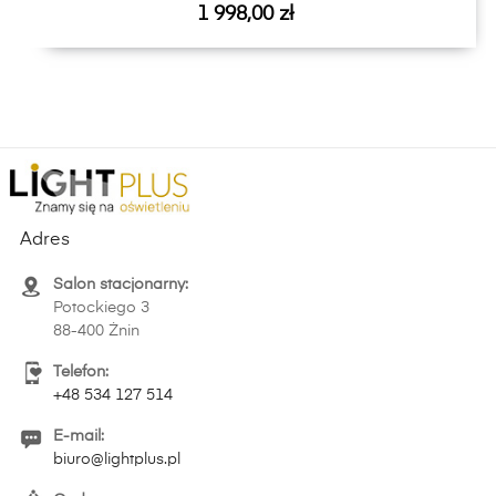
Cena
1 998,00 zł
Adres
Salon stacjonarny:
Potockiego 3
88-400 Żnin
Telefon:
+48 534 127 514
E-mail:
biuro@lightplus.pl