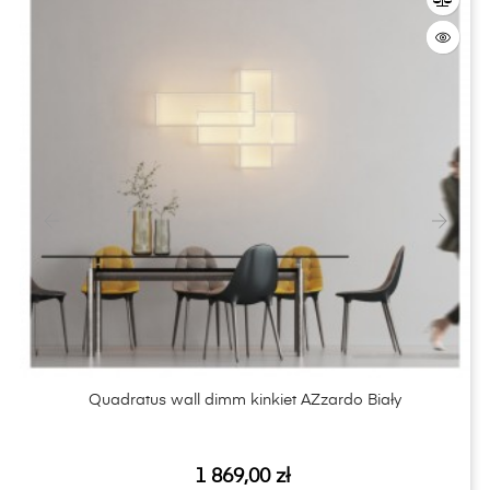
‹
›
Quadratus wall dimm kinkiet AZzardo Biały
Cena
1 869,00 zł