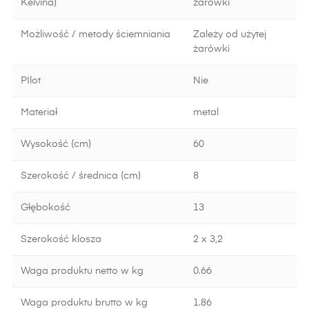
Kelvina)
żarówki
Możliwość / metody ściemniania
Zależy od użytej
żarówki
PIlot
Nie
Materiał
metal
Wysokość (cm)
60
Szerokość / średnica (cm)
8
Głębokość
13
Szerokość klosza
2 x 3,2
Waga produktu netto w kg
0.66
Waga produktu brutto w kg
1.86