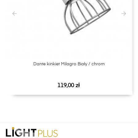
‹
›
Dante kinkiet Milagro Biały / chrom
Cena
119,00 zł