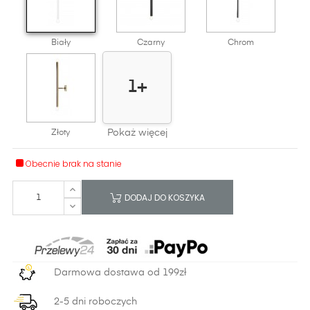
Biały
Czarny
Chrom
1+
Pokaż więcej
Złoty
Obecnie brak na stanie
DODAJ DO KOSZYKA
Darmowa dostawa od 199zł
2-5 dni roboczych