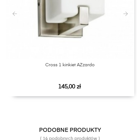
‹
›
Cross 1 kinkiet AZzardo
Cena
145,00 zł
PODOBNE PRODUKTY
( 16 podobnych produktów )