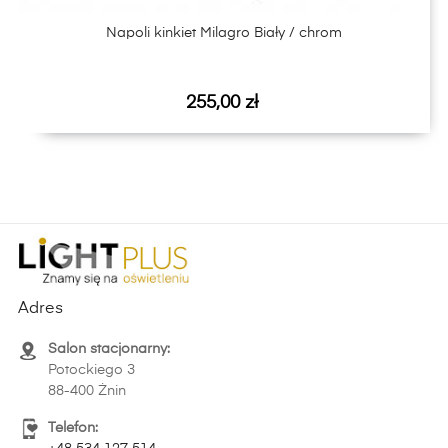
Napoli kinkiet Milagro Biały / chrom
Cena
255,00 zł
Adres
Salon stacjonarny:
Potockiego 3
88-400 Żnin
Telefon: