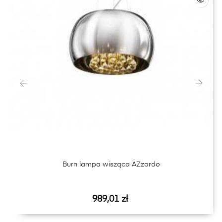
‹
›
Burn lampa wisząca AZzardo
Cena
989,01 zł