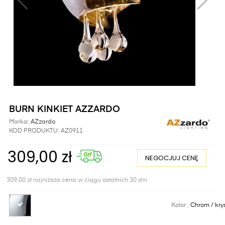
BURN KINKIET AZZARDO
Marka:
AZzardo
KOD PRODUKTU:
AZ0911
309,00 zł
NEGOCJUJ CENĘ
309,00 zł najniższa cena w ciągu ostatnich 30 dni
Kolor :
Chrom / kry