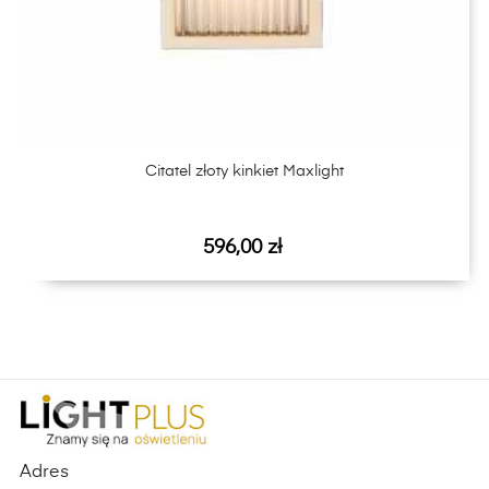
‹
›
Citatel złoty kinkiet Maxlight
Cena
596,00 zł
Adres