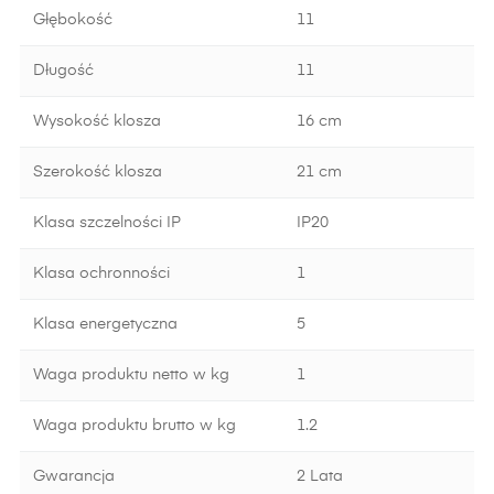
Głębokość
11
Długość
11
Wysokość klosza
16 cm
Szerokość klosza
21 cm
Klasa szczelności IP
IP20
Klasa ochronności
1
Klasa energetyczna
5
Waga produktu netto w kg
1
Waga produktu brutto w kg
1.2
Gwarancja
2 Lata