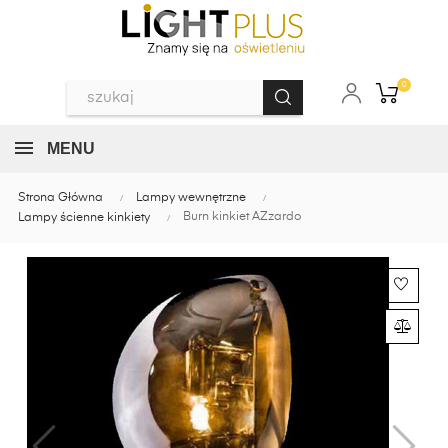
0
MENU
Strona Główna
Lampy wewnętrzne
Burn kinkiet AZzardo
Lampy ścienne kinkiety