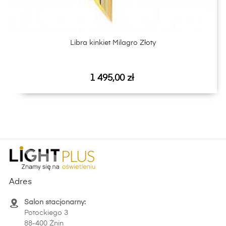
Libra kinkiet Milagro Złoty
Cena
1 495,00 zł
Adres
Salon stacjonarny:
Potockiego 3
88-400 Żnin