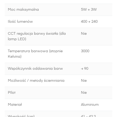
Moc maksymalna
5W + 3W
Ilość lumenów
400 + 240
CCT regulacja barwy światła (dla
Nie
lamp LED)
Temperatura barwowa (stopnie
3000
Kelvina)
Współczynnik oddawania barw
≥ 90
Możliwość / metody ściemniania
Nie
PIlot
Nie
Materiał
Aluminium
Wysokość (cm)
41 - 42.2