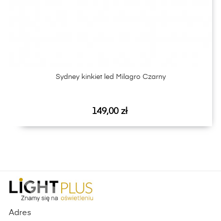
‹
›
Sydney kinkiet led Milagro Czarny
Cena
149,00 zł
Adres