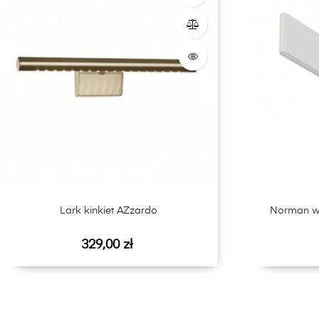
Lark kinkiet AZzardo
Norman wal
Cena
329,00 zł