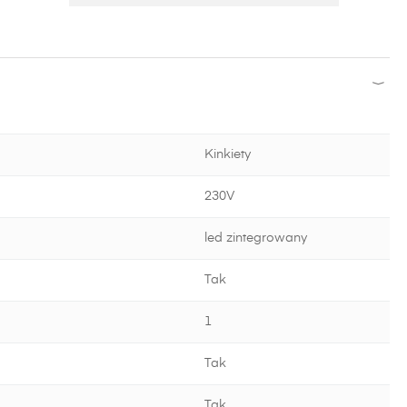
Kinkiety
230V
led zintegrowany
Tak
1
Tak
Tak