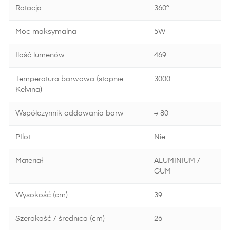
Rotacja
360°
Moc maksymalna
5W
Ilość lumenów
469
Temperatura barwowa (stopnie
3000
Kelvina)
Współczynnik oddawania barw
≥ 80
PIlot
Nie
Materiał
ALUMINIUM /
GUM
Wysokość (cm)
39
Szerokość / średnica (cm)
26