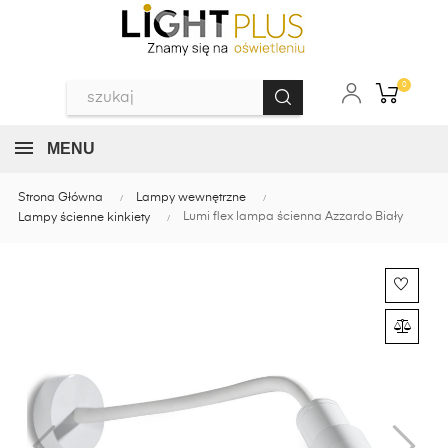
0
MENU
Strona Główna
Lampy wewnętrzne
Lumi flex lampa ścienna Azzardo Biały
Lampy ścienne kinkiety