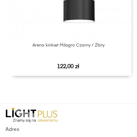
‹
›
Arena kinkiet Milagro Czarny / Złoty
Cena
122,00 zł
Adres