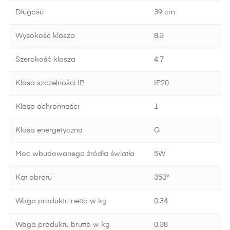
Długość
39 cm
Wysokość klosza
8.3
Szerokość klosza
4.7
Klasa szczelności IP
IP20
Klasa ochronności
1
Klasa energetyczna
G
Moc wbudowanego źródła światła
5W
Kąt obrotu
350°
Waga produktu netto w kg
0.34
Waga produktu brutto w kg
0.38