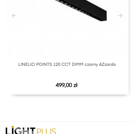
‹
›
LINELIO POINTS 120 CCT DIMM czarny AZzardo
Cena
499,00 zł