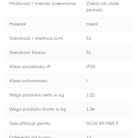
Możliwość / metody ściemniania
Zależy od użytej
żarówki
Materiał
metal
Szerokość / średnica (cm)
51
Szerokość klosza
51
Klasa szczelności IP
IP20
Klasa ochronności
I
Waga produktu netto w kg
1.22
Waga produktu brutto w kg
1.36
Specyfikacja gwintu
GU10 4X MAX 5
Odległość od ściany
12